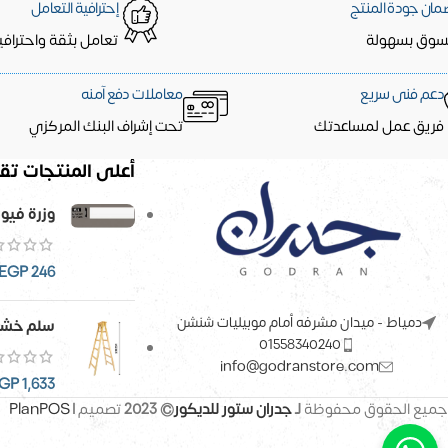
مان جودة المنتج
إحترافية التعامل
سوق بسهولة
تعامل بثقة واحترافي
دعم فنى سريع
معاملات دفع آمنه
فريق عمل لمساعدتك
تحت إشراف البنك المركزي
أعلى المنتجات تقي
وزرة فيو
EGP
246
دمياط - ميدان مشرفه أمام موبيليات شنشن
سلم خشب
01558340240
info@godranstore.com
GP
1,633
جميع الحقوق محفوظة
لـ
جدران ستور للديكور
© 2023
تصميم |
PlanPOS