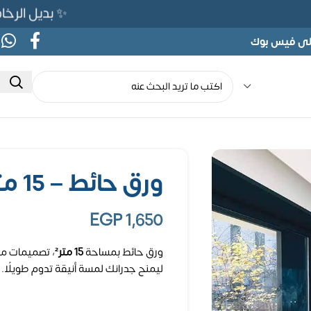
✨ بديل الرخام المرن 565ج بدلًا من 690ج ل
على فيس بوك
ورق حائط – 15 متر مربع
EGP
1,650
ورق حائط بمساحة
15 متر²
، تصميمات مت
ليمنح جدرانك لمسة أنيقة تدوم طويلًا.