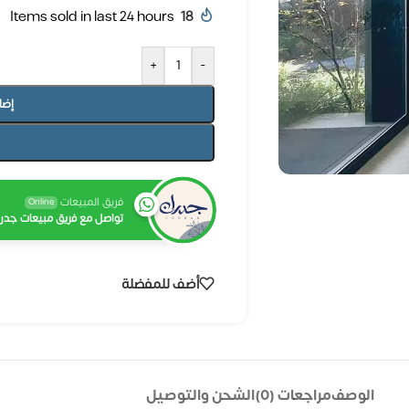
Items sold in last 24 hours
18
+
-
إضا
فريق المبيعات
Online
تواصل مع فريق مبيعات جدرا
أضف للمفضلة
الوصف
مراجعات (0)
الشحن والتوصيل