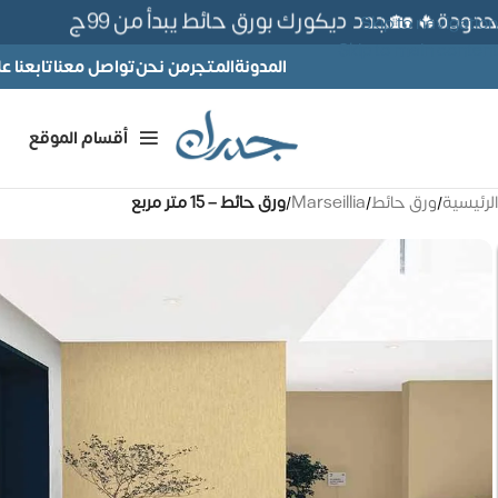
ة🔥 🏡جدد ديكورك بورق حائط يبدأ من 99ج
Skip to navigation
Skip to main content
المدونة
المتجر
من نحن
تواصل معنا
تابعنا 
أقسام الموقع
الرئيسية
/
ورق حائط
/
Marseillia
/
ورق حائط – 15 متر مربع