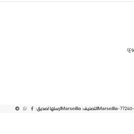
وع).
Marseillia-77240
التصنيف:
Marseillia
ارسلها لصديق: