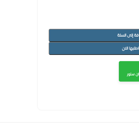
فة إلى السلة
اطلبها الان
ن ستور