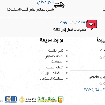
شحن مجاني
ة
شحن مجاني على أغلب المنتجات!
تابعنا على فيس بوك
خصومات تصل إلى 60%
يماً
روابط سريعة
تك
تتبع طلبك
لوحة حسابي
المفضلة
إتمام الطلب
سلة المشتريات
ي مزدوج
سياسة الإسترداد
EGP
2,174
–
E