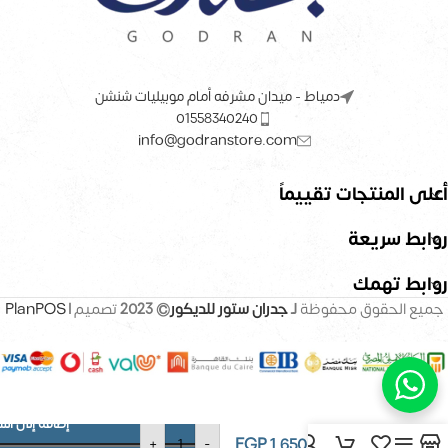
دمياط - ميدان مشرفه أمام موبيليات شنشن
01558340240
info@godranstore.com
أعلى المنتجات تقييماً
روابط سريعة
روابط تهمك
جميع الحقوق محفوظة
لـ
جدران ستور للديكور
© 2023
تصميم |
PlanPOS
إضافة إلى الس
ورق حائط –
EGP
1,650
+
-