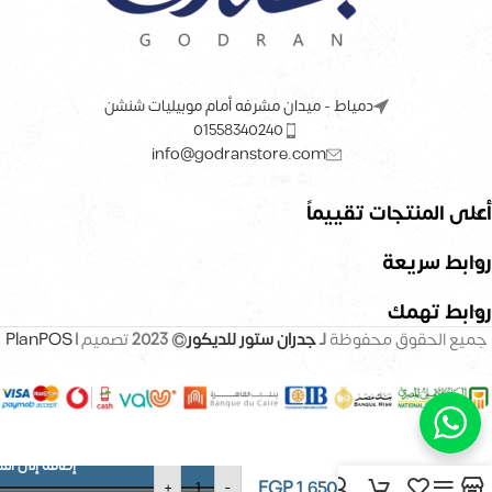
دمياط - ميدان مشرفه أمام موبيليات شنشن
01558340240
info@godranstore.com
أعلى المنتجات تقييماً
روابط سريعة
روابط تهمك
جميع الحقوق محفوظة
لـ
جدران ستور للديكور
© 2023
تصميم |
PlanPOS
إضافة إلى الس
ورق حائط –
EGP
1,650
+
-