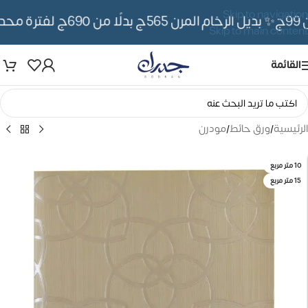
Skip to navigation
✨ بديل الرخام المرن 565ج بدلًا من 690ج لفترة محدوده
Skip to main content
القائمة
الرئيسية
/
ورق حائط
/
مودرن
10 متر مربع
15 متر مربع