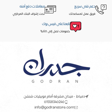
دعم فنى سريع
معاملات دفع آمنه
فريق عمل لمساعدتك
تحت إشراف البنك المركزي
تابعنا على فيس بوك
خصومات تصل إلى 60%
دمياط - ميدان مشرفه أمام موبيليات شنشن
01558340240
info@godranstore.com