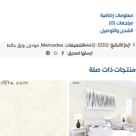
معلومات إضافية
مراجعات (0)
الشحن والتوصيل
01558
رمز المنتج:
33312-44412
التصنيفات:
Mercedes
,
مودرن
,
ورق حائط
ارسلها لصديق:
منتجات ذات صلة
Store.com