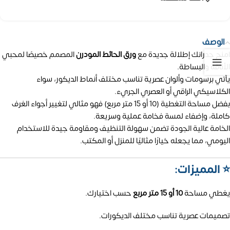
الوصف
امنح جدرانك إطلالة جديدة مع
ورق الحائط المودرن
المصمم خصيصًا لمحبي
الأناقة والبساطة.
يأتي برسومات وألوان عصرية تناسب مختلف أنماط الديكور، سواء
الكلاسيكي الراقي أو العصري الجريء.
بفضل مساحة التغطية (10 أو 15 متر مربع) فهو مثالي لتغيير أجواء الغرف
كاملة، وإضفاء لمسة فخامة عملية وسريعة.
الخامة عالية الجودة تضمن سهولة التنظيف ومقاومة جيدة للاستخدام
اليومي، مما يجعله خيارًا مثاليًا للمنزل أو المكتب.
⭐ المميزات:
يغطي مساحة
10 أو 15 متر مربع
حسب اختيارك.
تصميمات عصرية تناسب مختلف الديكورات.