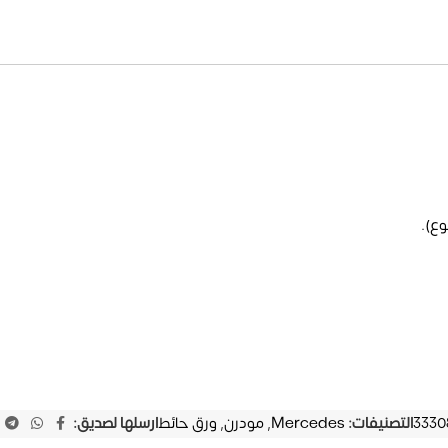
وع).
التصنيفات:
Mercedes
,
مودرن
,
ورق حائط
ارسلها لصديق: