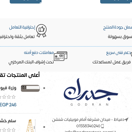
مان جودة المنتج
إحترافية التعامل
سوق بسهولة
تعامل بثقة واحترافي
دعم فنى سريع
معاملات دفع آمنه
فريق عمل لمساعدتك
تحت إشراف البنك المركزي
أعلى المنتجات تقي
وزرة فيو
EGP
246
دمياط - ميدان مشرفه أمام موبيليات شنشن
سلم خشب
01558340240