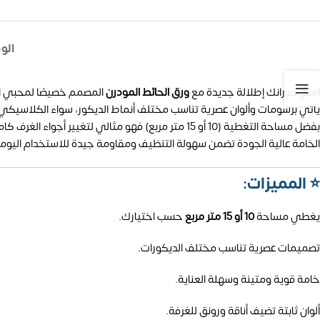
الو
امنح جدرانك إطلالة جديدة مع
ورق الحائط المودرن
المصمم خصيصًا لمحبي ال
يأتي برسومات وألوان عصرية تناسب مختلف أنماط الديكور، سواء الكلاسيكي ا
بفضل مساحة التغطية (10 أو 15 متر مربع) فهو مثالي لتغيير أجواء الغرف كاملة، وإضفاء لمسة فخامة عملية وسريعة.
الخامة عالية الجودة تضمن سهولة التنظيف ومقاومة جيدة للاستخدام اليومي، م
⭐ المميزات:
يغطي مساحة
10 أو 15 متر مربع
حسب اختيارك.
تصميمات عصرية تناسب مختلف الديكورات.
خامة قوية ومتينة وسهلة العناية.
ألوان ثابتة تضيف أناقة ورونق للغرفة.