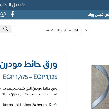
✨ بديل الرخام المرن 565ج بدلًا من 690ج لفتر
على فيس بوك
ورق حائط مودرن
EGP
1,475
–
EGP
1,125
ورق حائط مودرن أنيق بتصاميم عصرية
لمسة فاخرة ومميزة على جدران منزلك.
Items sold in last 24 hours
12