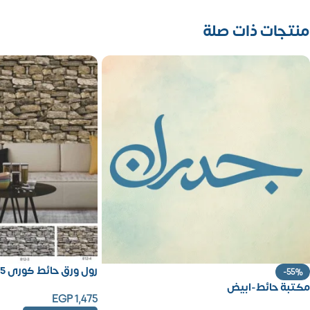
منتجات ذات صلة
رول ورق حائط كورى 15 متر مربع
-55%
مكتبة حائط-ابيض
EGP
1,475