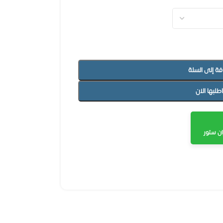
فة إلى السلة
اطلبها الان
ن ستور