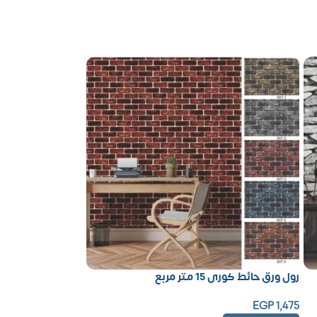
رول ورق حائط كورى 15 متر مربع
EGP
1,475