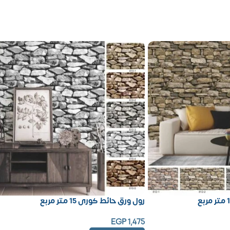
رول ورق حائط كورى 15 متر مربع
EGP
1,475