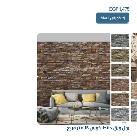
EGP
1,475
إضافة إلى السلة
رول ورق حائط كورى 15 متر مربع