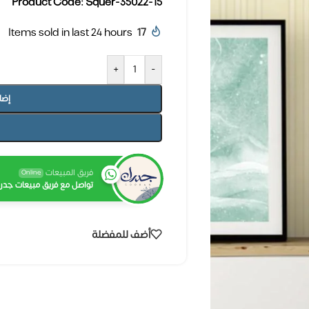
Product Code: Squer-35022-15
Items sold in last 24 hours
17
+
-
إضا
فريق المبيعات
Online
تواصل مع فريق مبيعات جدرا
أضف للمفضلة