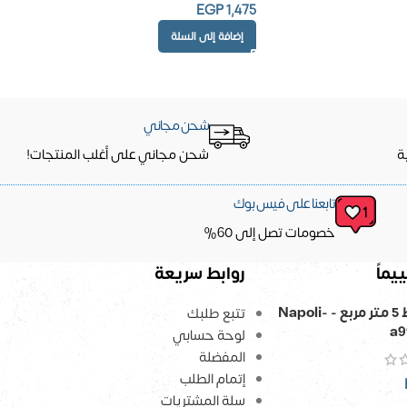
EGP
1,475
إضافة إلى السلة
شحن مجاني
ة
شحن مجاني على أغلب المنتجات!
تابعنا على فيس بوك
خصومات تصل إلى 60%
يماً
روابط سريعة
ورق حائط 5 متر مربع - Napoli-
تتبع طلبك
a9
لوحة حسابي
المفضلة
إتمام الطلب
سلة المشتريات