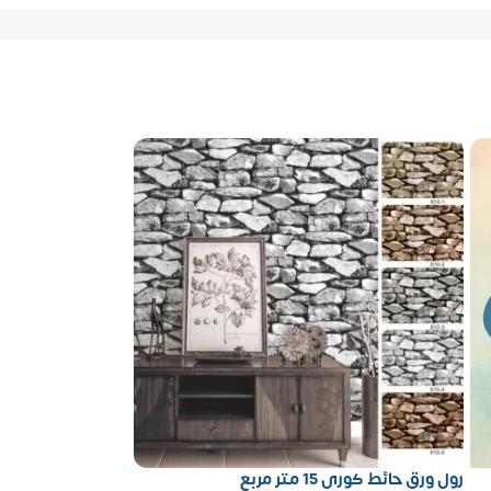
رول ورق حائط كورى 15 متر مربع