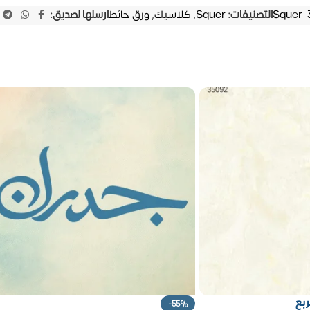
Squer-
التصنيفات:
Squer
,
كلاسيك
,
ورق حائط
ارسلها لصديق:
-55%