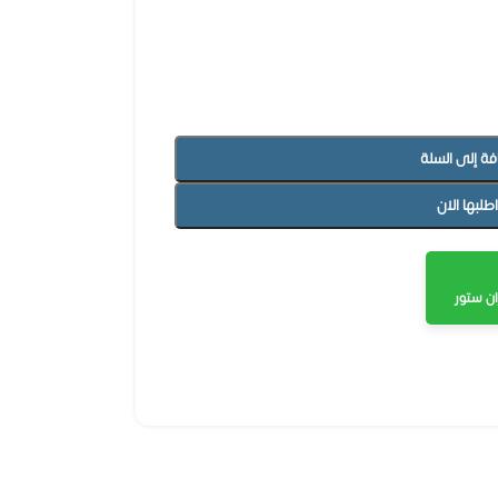
فة إلى السلة
اطلبها الان
ن ستور