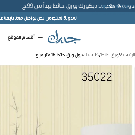
🔥 🏡جدد ديكورك بورق حائط يبدأ من 99ج
Skip to navigation
Skip to main content
المدونة
المتجر
من نحن
تواصل معنا
تابعنا 
أقسام الموقع
الرئيسية
/
ورق حائط
/
كلاسيك
/
رول ورق حائط 15 متر مربع