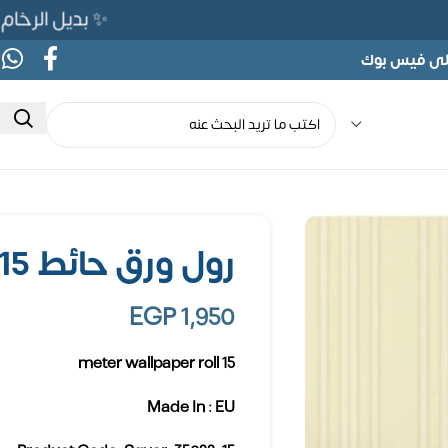
✨ بديل الرخام المرن 565ج بدلًا من 690ج لفتر
على فيس بوك
رول ورق حائط 15 متر مربع
EGP
1,950
15 meter wallpaper roll
Made In : EU