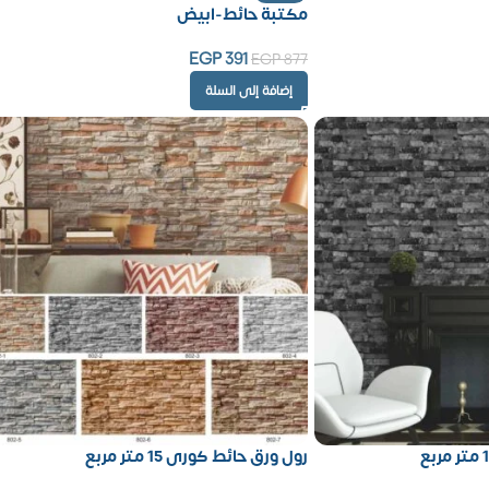
مكتبة حائط-ابيض
EGP
391
EGP
877
إضافة إلى السلة
رول ورق حائط كورى 15 متر مربع