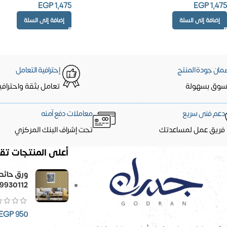
EGP
1,475
EGP
1,475
إضافة إلى السلة
إضافة إلى السلة
مان جودة المنتج
إحترافية التعامل
سوق بسهولة
تعامل بثقة واحترافي
دعم فنى سريع
معاملات دفع آمنه
فريق عمل لمساعدتك
تحت إشراف البنك المركزي
أعلى المنتجات تقي
9930112
EGP
950