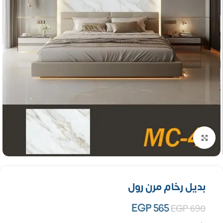
تكبير الصورة
بديل رخام مرن رول
EGP
565
EGP
690