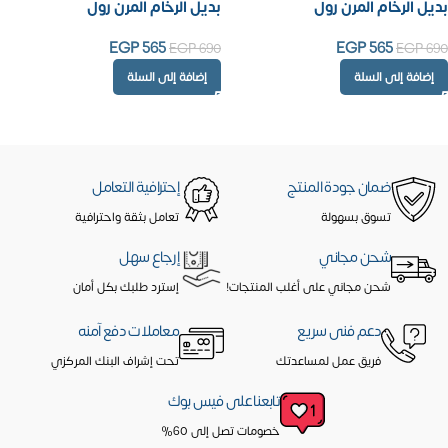
بديل الرخام المرن رول
بديل الرخام المرن رول
EGP
565
EGP
565
EGP
690
EGP
690
إضافة إلى السلة
إضافة إلى السلة
ضمان جودة المنتج
إحترافية التعامل
تسوق بسهولة
تعامل بثقة واحترافية
شحن مجاني
إرجاع سهل
شحن مجاني على أغلب المنتجات!
إسترد طلبك بكل أمان
دعم فنى سريع
معاملات دفع آمنه
فريق عمل لمساعدتك
تحت إشراف البنك المركزي
تابعنا على فيس بوك
خصومات تصل إلى 60%