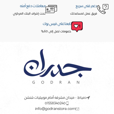
دعم فنى سريع
معاملات دفع آمنه
فريق عمل لمساعدتك
تحت إشراف البنك المركزي
تابعنا على فيس بوك
خصومات تصل إلى 60%
دمياط - ميدان مشرفه أمام موبيليات شنشن
01558340240
info@godranstore.com