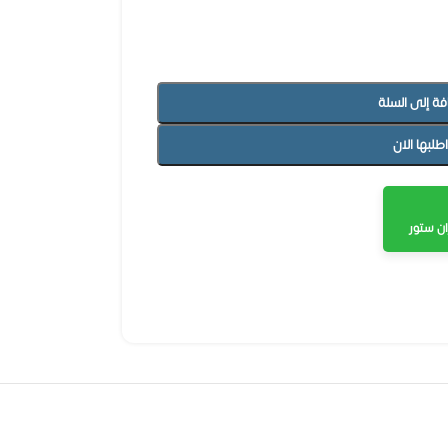
فة إلى السلة
اطلبها الان
ن ستور