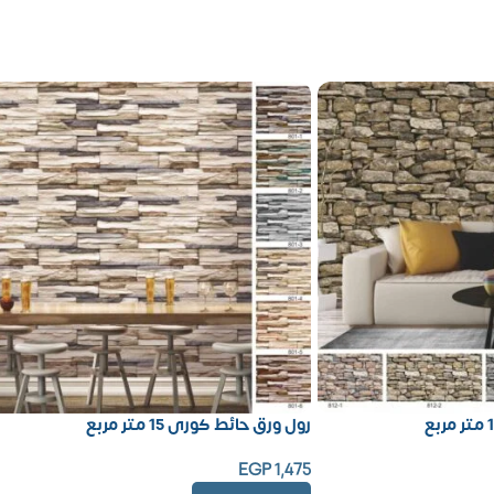
رول ورق حائط كورى 15 متر مربع
EGP
1,475