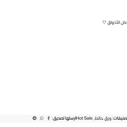
ل الأذواق 🤍
تصنيفات:
ورق حائط
,
Hot Sale
ارسلها لصديق: