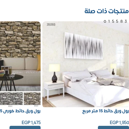
منتجات ذات صلة
01558
رول ورق حائط 15 متر مربع
رول ورق حائط كورى 15 متر مربع
EGP
1,475
EGP
1,950