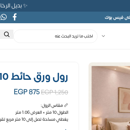
✨ بديل الرخام المرن 565ج بدلًا من 690ج 
على فيس بوك
رول ورق حائط 10متر مربع
EGP
875
EGP
1,250
📏 مقاس الرول:
الطول 10 متر × العرض 1.06 متر
يغطي مساحة تصل إلى 10 متر مربع تقريبًا