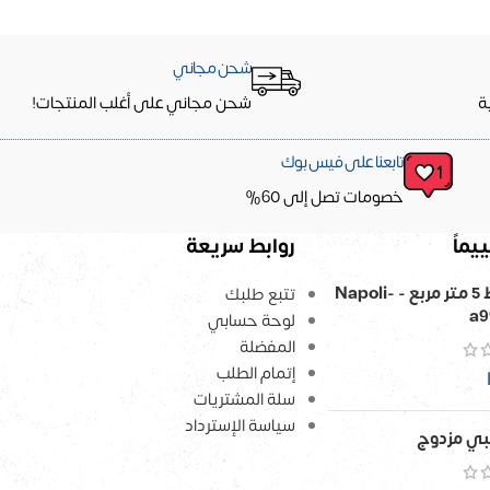
شحن مجاني
ة
شحن مجاني على أغلب المنتجات!
تابعنا على فيس بوك
خصومات تصل إلى 60%
يماً
روابط سريعة
ورق حائط 5 متر مربع - Napoli-
تتبع طلبك
a9
لوحة حسابي
المفضلة
إتمام الطلب
سلة المشتريات
سياسة الإسترداد
ي مزدوج