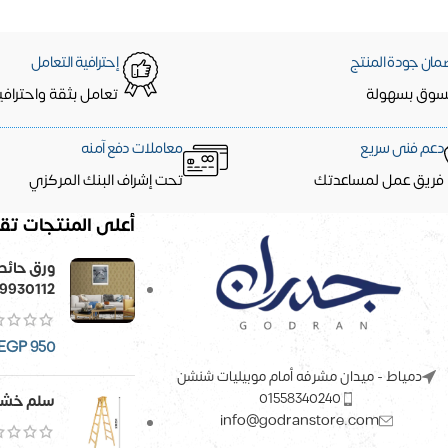
مان جودة المنتج
إحترافية التعامل
سوق بسهولة
تعامل بثقة واحترافي
دعم فنى سريع
معاملات دفع آمنه
فريق عمل لمساعدتك
تحت إشراف البنك المركزي
أعلى المنتجات تقي
9930112
EGP
950
دمياط - ميدان مشرفه أمام موبيليات شنشن
01558340240
سلم خشب
info@godranstore.com