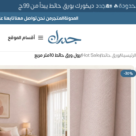
دة🔥 🏡جدد ديكورك بورق حائط يبدأ من 99ج
Skip to navigation
Skip to main content
المدونة
المتجر
من نحن
تواصل معنا
تابعنا 
أقسام الموقع
الرئيسية
/
ورق حائط
/
Hot Sale
/
رول ورق حائط 10متر مربع
-30%