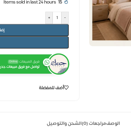
Items sold in last 24 hours
15
+
-
إضا
فريق المبيعات
Online
تواصل مع فريق مبيعات جدرا
أضف للمفضلة
الوصف
مراجعات (0)
الشحن والتوصيل