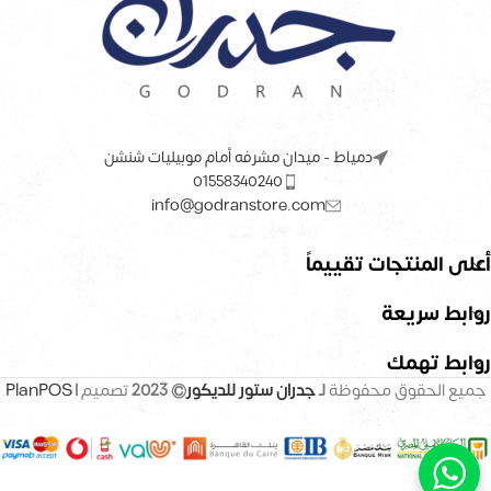
دمياط - ميدان مشرفه أمام موبيليات شنشن
01558340240
info@godranstore.com
أعلى المنتجات تقييماً
روابط سريعة
روابط تهمك
جميع الحقوق محفوظة
لـ
جدران ستور للديكور
© 2023
تصميم |
PlanPOS