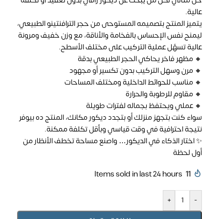
حل مثالي لكل من يبحث عن ديكور راقي بدون تعقيد أو تكلفة
عالية.
يتميز المنتج بتصميمه المستوحى من حجر الترافنتينو الطبيعي،
ليمنح نفس الإحساس بالفخامة والأناقة، مع وزن خفيف ومرونة
عالية تسهّل عملية التركيب على مختلف الأسطح.
🔸 مظهر فاخر يحاكي الحجر الطبيعي بدقة
🔸 مرن وسهل التركيب بدون تكسير أو مجهود
🔸 مناسب للحوائط الداخلية ومختلف المساحات
🔸 مقاوم للرطوبة والحرارة
🔸 عملي ويحتفظ بجماله لفترات طويلة
سواء كنت بتجهز منزلك أو بتجدد ديكور مكانك، المنتج ده بيوفر
نتيجة احترافية في وقت قياسي وبأقل تكلفة ممكنة.
✨ اختار الذكاء في الديكور… واصنع مساحة تخطف الأنظار من
أول لحظة
Items sold in last 24 hours
11
+
-