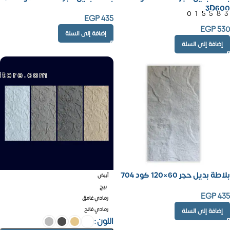
3D600
01558
EGP
435
EGP
530
إضافة إلى السلة
إضافة إلى السلة
Store.com
بلاطة بديل حجر 60×120 كود 704
أبيض
بيج
EGP
435
رمادي غامق
رمادي فاتح
إضافة إلى السلة
اللون