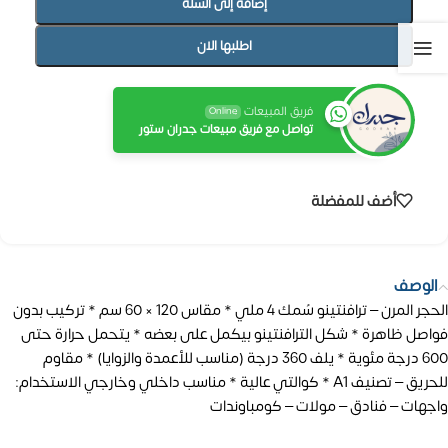
إضافة إلى السلة
اطلبها الان
فريق المبيعات
Online
تواصل مع فريق مبيعات جدران ستور
أضف للمفضلة
الوصف
الحجر المرن – ترافنتينو سُمك 4 ملي * مقاس 120 × 60 سم * تركيب بدون
فواصل ظاهرة * شكل الترافنتينو بيكمل على بعضه * يتحمل حرارة حتى
600 درجة مئوية * يلف 360 درجة (مناسب للأعمدة والزوايا) * مقاوم
للحريق – تصنيف A1 * كوالتي عالية * مناسب داخلي وخارجي الاستخدام:
واجهات – فنادق – مولات – كومباوندات