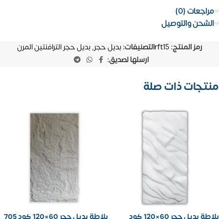
مراجعات (0)
الشحن والتوصيل
رمز المنتج:
rft15
التصنيفات:
بديل حجر
,
بديل حجر الترافنتين المرن
ارسلها لصديق:
منتجات ذات صلة
بلاطة بديل حجر 60×120 كود
بلاطة بديل حجر 60×120 كود 705