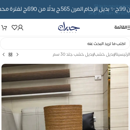
Skip to navigation
ج
✨ بديل الرخام المرن 565ج بدلًا من 690ج لفترة محدوده
Skip to main content
القائمة
الرئيسية
/
بديل خشب
/
بديل خشب جلد 30 سم