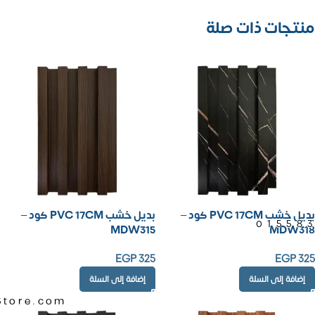
منتجات ذات صلة
بديل خشب PVC 17CM كود –
بديل خشب PVC 17CM كود –
01558
MDW315
MDW318
EGP
325
EGP
325
إضافة إلى السلة
إضافة إلى السلة
Store.com