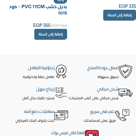
-32%
EGP
335
بديل خشب PVC 17CM – كود
1015
إضافة إلى السلة
EGP
365
EGP
540
إضافة إلى السلة
ضمان جودة المنتج
إحترافية التعامل
تسوق بسهولة
تعامل بثقة واحترافية
شحن مجاني
إرجاع سهل
شحن مجاني على أغلب المنتجات!
إسترد طلبك بكل أمان
دعم فنى سريع
معاملات دفع آمنه
فريق عمل لمساعدتك
تحت إشراف البنك المركزي
تابعنا على فيس بوك