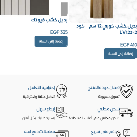
بديل خشب فيوتك
بديل خشب كوري 12 سم – كود
EGP
335
LV123-2
إضافة إلى السلة
EGP
410
إضافة إلى السلة
ضمان جودة المنتج
إحترافية التعامل
تسوق بسهولة
تعامل بثقة واحترافية
شحن مجاني
إرجاع سهل
شحن مجاني على أغلب المنتجات!
إسترد طلبك بكل أمان
دعم فنى سريع
معاملات دفع آمنه