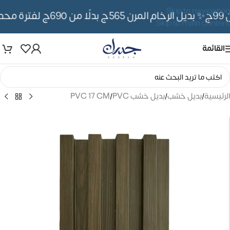
Skip to navigation
✨ بديل الرخام المرن 565ج بدلًا من 690ج لفترة محدوده
Skip to main content
القائمة
الرئيسية
/
بديل خشب
/
بديل خشب PVC
/
PVC 17 CM