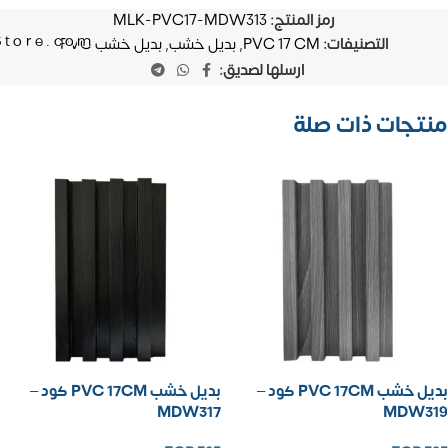
رمز المنتج:
MLK-PVC17-MDW313
Store.com
التصنيفات:
PVC 17 CM
,
بديل خشب
,
بديل خشب PVC
ارسلها لصديق:
منتجات ذات صلة
بديل خشب PVC 17CM كود –
بديل خشب PVC 17CM كود –
MDW317
MDW319