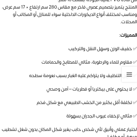
المنتج يتميز بتصميم عصري فاخر مع مقاس 280 سم ارتفاع × 17 سم عرض،
ومناسب لمختلف أنواع الديكورات الداخلية سواء للمنازل أو المكاتب أو
المحلات.
المميزات:
✅ خفيف الوزن وسهل النقل والتركيب
✅ مقاوم للماء والرطوبة، مثالي للمطابخ والحمامات
✅ سهل التنظيف ولا يتراكم عليه الغبار بسبب نعومة سطحه
✅ لا يحتوي على بيكتريا أو فطريات – آمن وصحي
✅ تكلفة أقل بكثير من الخشب الطبيعي مع شكل فخم
✅ مثالي لإخفاء عيوب الجدران بسهولة
اختيار عملي وأنيق لأي شخص حابب يغير شكل المكان بدون شغل تشطيب
مرهق أو مكلف!