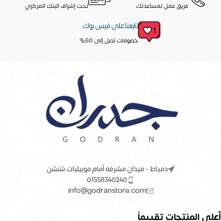
فريق عمل لمساعدتك
تحت إشراف البنك المركزي
تابعنا على فيس بوك
خصومات تصل إلى 60%
دمياط - ميدان مشرفه أمام موبيليات شنشن
01558340240
info@godranstore.com
أعلى المنتجات تقييماً