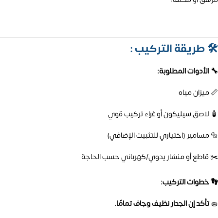
🛠️
طريقة التركيب :
🔧 الأدوات المطلوبة:
📏 ميزان مياه
🧴 لاصق سيليكون أو غراء تركيب قوي
🔩 مسامير (اختياري للتثبيت الإضافي)
✂️ قاطع أو منشار يدوي/كهربائي حسب الحاجة
👣 خطوات التركيب:
🧽
تأكد إن الجدار نظيف وجاف تمامًا.