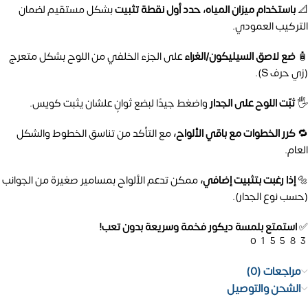
📐
باستخدام ميزان المياه، حدد أول نقطة تثبيت
بشكل مستقيم لضمان
التركيب العمودي.
🧴
ضع لاصق السيليكون/الغراء
على الجزء الخلفي من اللوح بشكل متعرج
(زي حرف S).
🖐️
ثبّت اللوح على الجدار
واضغط جيدًا لبضع ثوانٍ علشان يثبت كويس.
🔁
كرر الخطوات مع باقي الألواح،
مع التأكد من تناسق الخطوط والشكل
العام.
🔩
إذا رغبت بتثبيت إضافي،
ممكن تدعم الألواح بمسامير صغيرة من الجوانب
(حسب نوع الجدار).
✅
استمتع بلمسة ديكور فخمة وسريعة بدون تعب!
01558
مراجعات (0)
الشحن والتوصيل