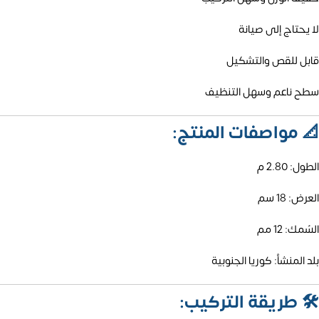
لا يحتاج إلى صيانة
قابل للقص والتشكيل
سطح ناعم وسهل التنظيف
📐
مواصفات المنتج:
الطول: 2.80 م
العرض: 18 سم
السُمك: 12 مم
بلد المنشأ: كوريا الجنوبية
🛠️
طريقة التركيب: