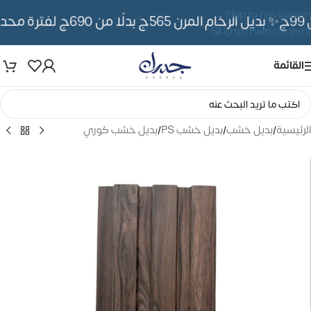
Skip to navigation
✨ بديل الرخام المرن 565ج بدلًا من 690ج لفترة محدوده
Skip to main content
القائمة
الرئيسية
/
بديل خشب
/
بديل خشب PS
/
بديل خشب كوري