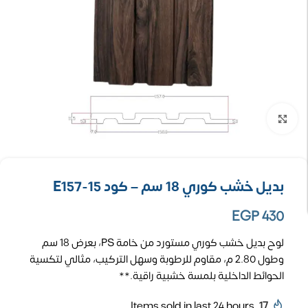
تكبير الصورة
بديل خشب كوري 18 سم – كود E157-15
EGP
430
لوح بديل خشب كوري مستورد من خامة PS، بعرض 18 سم
وطول 2.80 م، مقاوم للرطوبة وسهل التركيب، مثالي لتكسية
الحوائط الداخلية بلمسة خشبية راقية.**
Items sold in last 24 hours
17