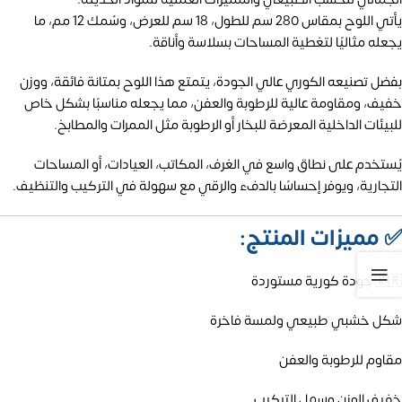
يأتي اللوح بمقاس 280 سم للطول، 18 سم للعرض، وسُمك 12 مم، ما
يجعله مثاليًا لتغطية المساحات بسلاسة وأناقة.
بفضل تصنيعه الكوري عالي الجودة، يتمتع هذا اللوح بمتانة فائقة، ووزن
خفيف، ومقاومة عالية للرطوبة والعفن، مما يجعله مناسبًا بشكل خاص
للبيئات الداخلية المعرضة للبخار أو الرطوبة مثل الممرات والمطابخ.
يُستخدم على نطاق واسع في الغرف، المكاتب، العيادات، أو المساحات
التجارية، ويوفر إحساسًا بالدفء والرقي مع سهولة في التركيب والتنظيف.
✅
مميزات المنتج:
🇰🇷 جودة كورية مستوردة
شكل خشبي طبيعي ولمسة فاخرة
مقاوم للرطوبة والعفن
خفيف الوزن وسهل التركيب