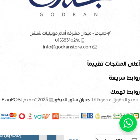
دمياط - ميدان مشرفه أمام موبيليات شنشن
01558340240
info@godranstore.com
أعلى المنتجات تقييماً
روابط سريعة
روابط تهمك
جميع الحقوق محفوظة
لـ
جدران ستور للديكور
© 2023
تصميم |
PlanPOS
إضافة إلى ال
بديل خشب