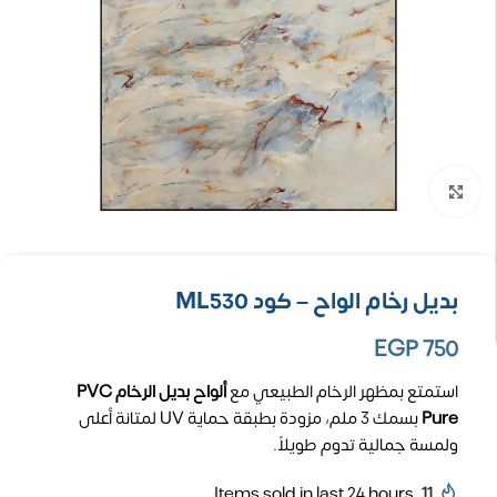
تكبير الصورة
بديل رخام الواح – كود ML530
EGP
750
استمتع بمظهر الرخام الطبيعي مع
ألواح بديل الرخام PVC
Pure
بسمك 3 ملم، مزودة بطبقة حماية UV لمتانة أعلى
ولمسة جمالية تدوم طويلاً.
Items sold in last 24 hours
11