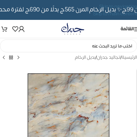
Skip to navigation
✨ بديل الرخام المرن 565ج بدلًا من 690ج لفترة محدوده
Skip to main content
القائمة
الرئيسية
/
تجاليد جدران
/
بديل الرخام