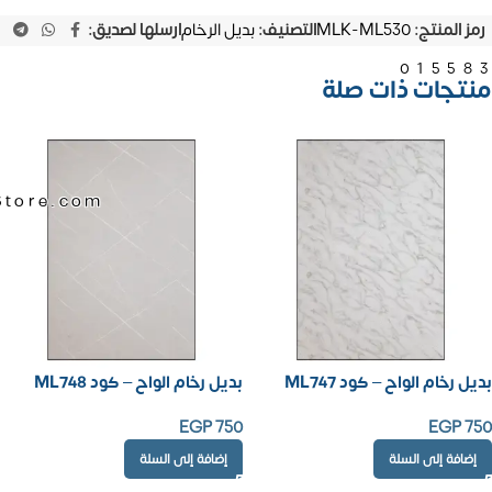
رمز المنتج:
MLK-ML530
التصنيف:
بديل الرخام
ارسلها لصديق:
01558
منتجات ذات صلة
Store.com
بديل رخام الواح – كود ML747
بديل رخام الواح – كود ML748
EGP
750
EGP
750
إضافة إلى السلة
إضافة إلى السلة