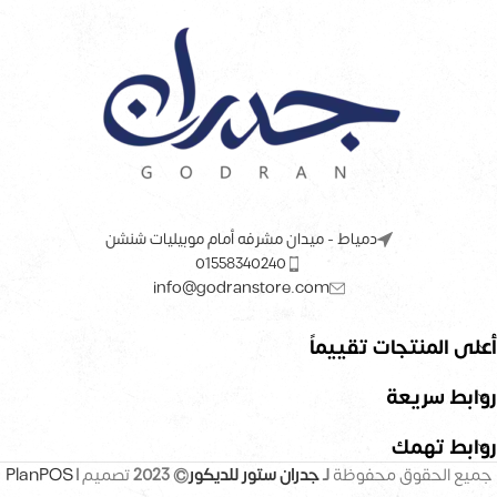
دمياط - ميدان مشرفه أمام موبيليات شنشن
01558340240
info@godranstore.com
أعلى المنتجات تقييماً
روابط سريعة
روابط تهمك
جميع الحقوق محفوظة
لـ
جدران ستور للديكور
© 2023
تصميم |
PlanPOS