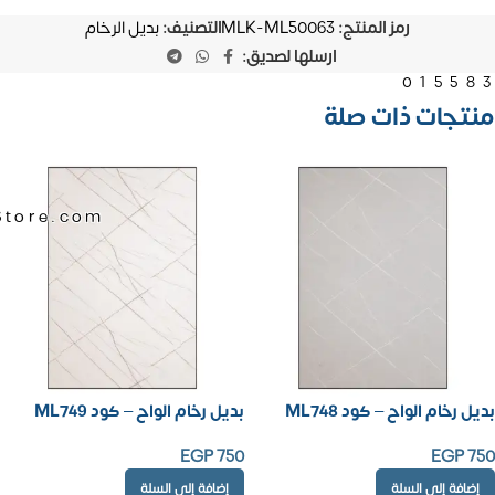
رمز المنتج:
MLK-ML50063
التصنيف:
بديل الرخام
ارسلها لصديق:
01558
منتجات ذات صلة
Store.com
بديل رخام الواح – كود ML748
بديل رخام الواح – كود ML749
EGP
750
EGP
750
إضافة إلى السلة
إضافة إلى السلة