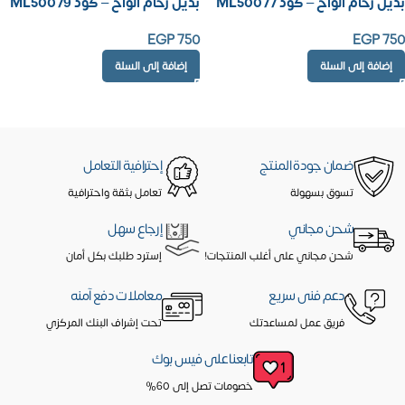
بديل رخام الواح – كود ML50077
بديل رخام الواح – كود ML50079
EGP
750
EGP
750
إضافة إلى السلة
إضافة إلى السلة
ضمان جودة المنتج
إحترافية التعامل
تسوق بسهولة
تعامل بثقة واحترافية
شحن مجاني
إرجاع سهل
شحن مجاني على أغلب المنتجات!
إسترد طلبك بكل أمان
دعم فنى سريع
معاملات دفع آمنه
فريق عمل لمساعدتك
تحت إشراف البنك المركزي
تابعنا على فيس بوك
خصومات تصل إلى 60%