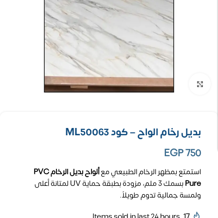
تكبير الصورة
بديل رخام الواح – كود ML50063
EGP
750
استمتع بمظهر الرخام الطبيعي مع
ألواح بديل الرخام PVC
Pure
بسمك 3 ملم، مزودة بطبقة حماية UV لمتانة أعلى
ولمسة جمالية تدوم طويلاً.
Items sold in last 24 hours
17