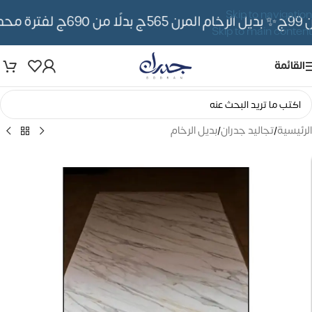
Skip to navigation
✨ بديل الرخام المرن 565ج بدلًا من 690ج لفترة محدوده
Skip to main content
القائمة
الرئيسية
/
تجاليد جدران
/
بديل الرخام