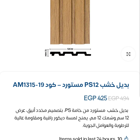
تكبير الصورة
بديل خشب PS12 مستورد – كود AM1315-19
EGP
425
EGP
494
بديل خشب مستورد من خامة PS، بتصميم مخدد أنيق، عرض
12 سم وسُمك 12 مم، يمنح لمسة ديكور راقية ومقاومة عالية
للرطوبة والعوامل الجوية.
Items sold in last 24 hours
10