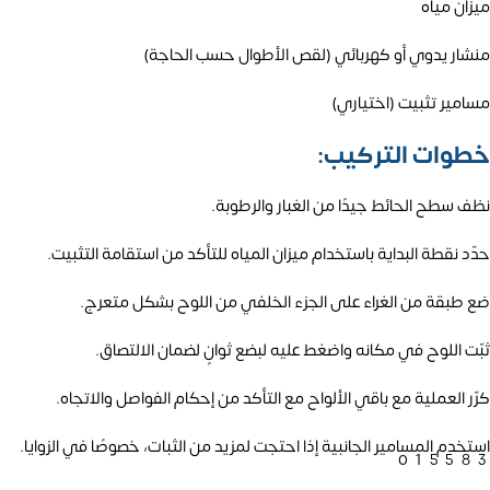
ميزان مياه
منشار يدوي أو كهربائي (لقص الأطوال حسب الحاجة)
مسامير تثبيت (اختياري)
خطوات التركيب:
نظف سطح الحائط جيدًا من الغبار والرطوبة.
حدّد نقطة البداية باستخدام ميزان المياه للتأكد من استقامة التثبيت.
ضع طبقة من الغراء على الجزء الخلفي من اللوح بشكل متعرج.
ثبّت اللوح في مكانه واضغط عليه لبضع ثوانٍ لضمان الالتصاق.
كرّر العملية مع باقي الألواح مع التأكد من إحكام الفواصل والاتجاه.
استخدم المسامير الجانبية إذا احتجت لمزيد من الثبات، خصوصًا في الزوايا.
01558