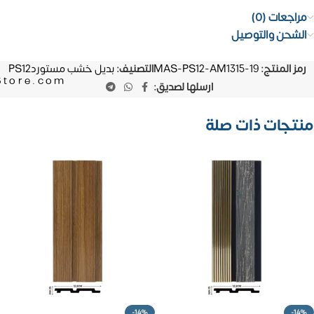
مراجعات (0)
الشحن والتوصيل
رمز المنتج:
MAS-PS12-AM1315-19
التصنيف:
بديل خشب مستوردPS12
Store.com
ارسلها لصديق:
منتجات ذات صلة
-14%
-14%