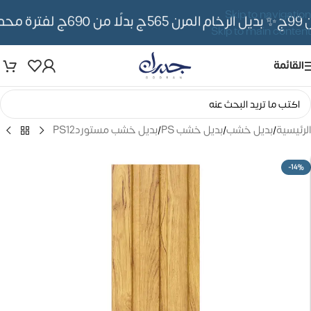
Skip to navigation
✨ بديل الرخام المرن 565ج بدلًا من 690ج لفترة محدوده
Skip to main content
القائمة
الرئيسية
/
بديل خشب
/
بديل خشب PS
/
بديل خشب مستوردPS12
-14%