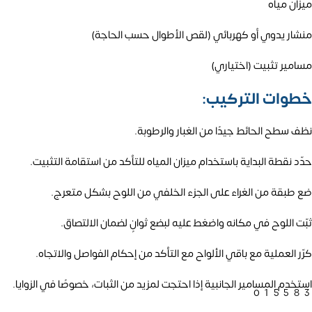
ميزان مياه
منشار يدوي أو كهربائي (لقص الأطوال حسب الحاجة)
مسامير تثبيت (اختياري)
خطوات التركيب:
نظف سطح الحائط جيدًا من الغبار والرطوبة.
حدّد نقطة البداية باستخدام ميزان المياه للتأكد من استقامة التثبيت.
ضع طبقة من الغراء على الجزء الخلفي من اللوح بشكل متعرج.
ثبّت اللوح في مكانه واضغط عليه لبضع ثوانٍ لضمان الالتصاق.
كرّر العملية مع باقي الألواح مع التأكد من إحكام الفواصل والاتجاه.
استخدم المسامير الجانبية إذا احتجت لمزيد من الثبات، خصوصًا في الزوايا.
01558