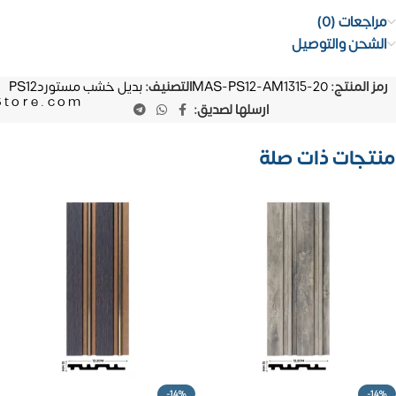
مراجعات (0)
الشحن والتوصيل
رمز المنتج:
MAS-PS12-AM1315-20
التصنيف:
بديل خشب مستوردPS12
Store.com
ارسلها لصديق:
منتجات ذات صلة
-14%
-14%