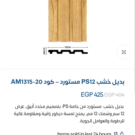
تكبير الصورة
بديل خشب PS12 مستورد – كود AM1315-20
EGP
425
EGP
494
بديل خشب مستورد من خامة PS، بتصميم مخدد أنيق، عرض
12 سم وسُمك 12 مم، يمنح لمسة ديكور راقية ومقاومة عالية
للرطوبة والعوامل الجوية.
Items sold in last 24 hours
13