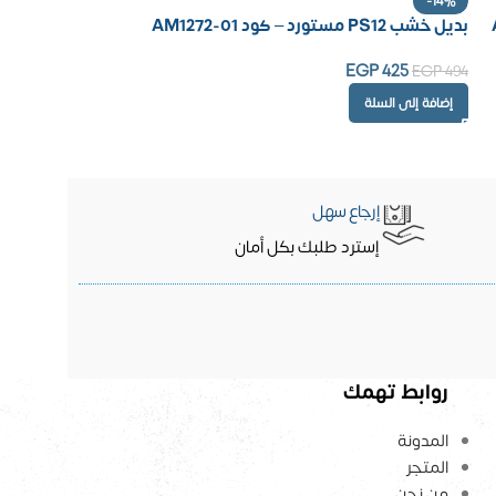
-14%
بديل خشب PS12 مستورد – كود AM1272-01
EGP
425
EGP
494
إضافة إلى السلة
إرجاع سهل
إسترد طلبك بكل أمان
روابط تهمك
المدونة
المتجر
من نحن