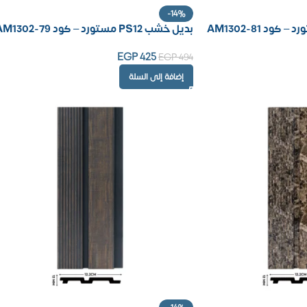
-14%
بديل خشب PS12 مستورد – كود AM1302-79
EGP
425
EGP
494
إضافة إلى السلة