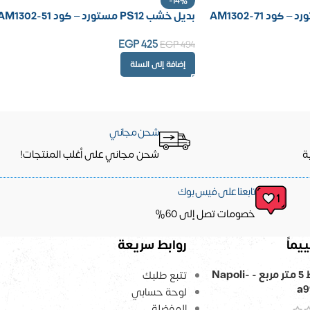
-14%
بديل خشب PS12 مستورد – كود AM1302-51
EGP
425
EGP
494
إضافة إلى السلة
شحن مجاني
ة
شحن مجاني على أغلب المنتجات!
تابعنا على فيس بوك
خصومات تصل إلى 60%
يماً
روابط سريعة
ورق حائط 5 متر مربع - Napoli-
تتبع طلبك
a9
لوحة حسابي
المفضلة