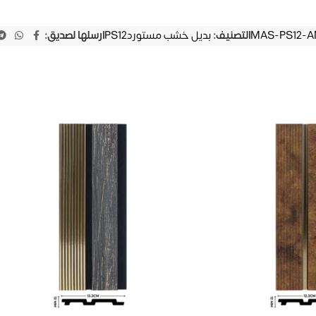
MAS-PS12-A
التصنيف:
بديل خشب مستوردPS12
ارسلها لصديق: