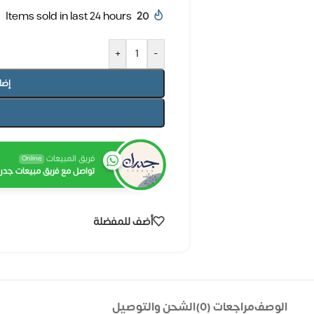
Items sold in last 24 hours
20
+
-
إضا
فريق المبيعات
Online
تواصل مع فريق مبيعات جدرا
أضف للمفضلة
الوصف
مراجعات (0)
الشحن والتوصيل