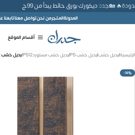
ة🔥 🏡جدد ديكورك بورق حائط يبدأ من 99ج
Skip to navigation
Skip to main content
المدونة
المتجر
من نحن
تواصل معنا
تابعنا 
أقسام الموقع
الرئيسية
/
بديل خشب
/
بديل خشب PS
/
بديل خشب مستوردPS12
/
بديل خشب PS12 مستورد – كود AM1302-30
-14%