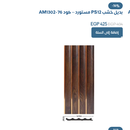
-14%
بديل خشب PS12 مستورد – كود AM1302-76
EGP
425
EGP
494
إضافة إلى السلة