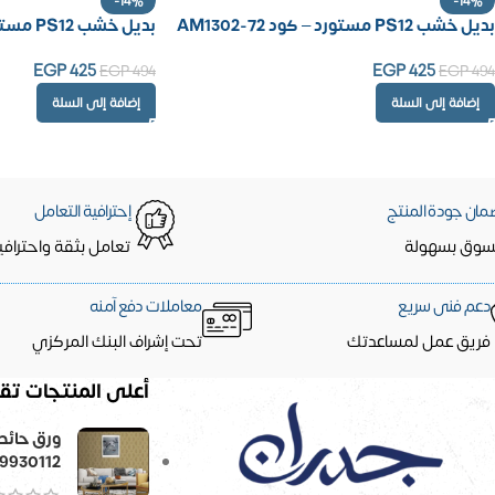
-14%
-14%
بديل خشب PS12 مستورد – كود AM1302-72
بديل خشب PS12 مستورد – كود AM1302-71
EGP
425
EGP
425
EGP
494
EGP
494
إضافة إلى السلة
إضافة إلى السلة
مان جودة المنتج
إحترافية التعامل
سوق بسهولة
تعامل بثقة واحترافي
دعم فنى سريع
معاملات دفع آمنه
فريق عمل لمساعدتك
تحت إشراف البنك المركزي
أعلى المنتجات تقي
9930112