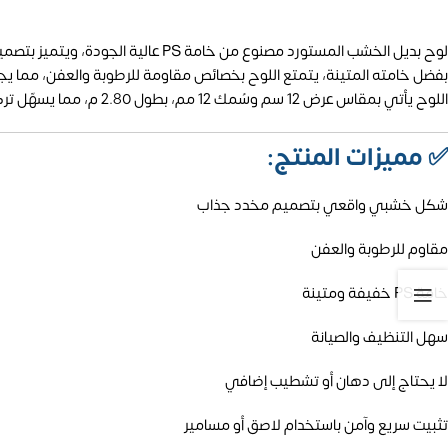
لوح بديل الخشب المستورد مصنوع من خامة PS عالية الجودة، ويتميز بتصميم مخدد يمنح الجدران لمسة ديكور فريدة تحاكي مظهر الخشب الطبيعي بواقعية عالية.
بفضل خامته المتينة، يتمتع اللوح بخصائص مقاومة للرطوبة والعفن، مما يجعله
اللوح يأتي بمقاس عرض 12 سم وسُمك 12 مم، بطول 2.80 م، مما يسهّل تركيبه ويضمن تغطية واسعة للمساحات بجودة واستمرارية.
✅
مميزات المنتج:
شكل خشبي واقعي بتصميم مخدد جذاب
مقاوم للرطوبة والعفن
خامة PS خفيفة ومتينة
سهل التنظيف والصيانة
لا يحتاج إلى دهان أو تشطيب إضافي
تثبيت سريع وآمن باستخدام لاصق أو مسامير