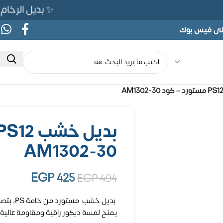
✨ بديل الرخام المرن 565ج بدلًا من 690ج لفت
على فيس بوك
AM1302-30
EGP
425
EGP
494
يمنح لمسة ديكور راقية ومقاومة عالية ل