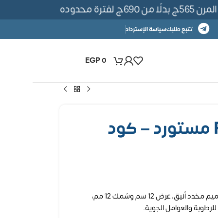
رة محدوده
تتبع طلبك
سياسة الإسترداد
EGP
0
بديل خشب PS12 مستورد – كود
بديل خشب مستورد من خامة PS، بتصميم مخدد أنيق، عرض 12 سم وسُمك 12 مم،
لرطوبة والعوامل الجوية.