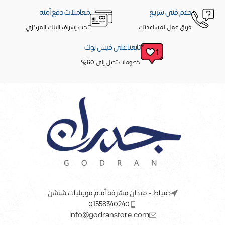
دعم فنى سريع
معاملات دفع آمنه
فريق عمل لمساعدتك
تحت إشراف البنك المركزي
تابعنا على فيس بوك
خصومات تصل إلى 60%
دمياط - ميدان مشرفه أمام موبيليات شنشن
01558340240
info@godranstore.com