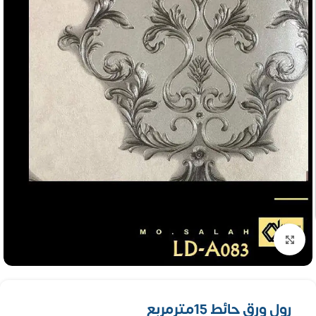
تكبير الصورة
رول ورق حائط 15مترمربع