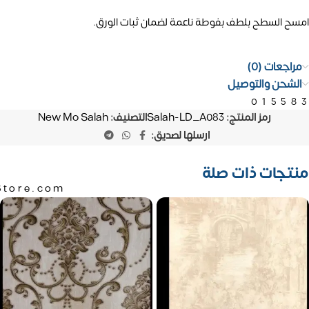
امسح السطح بلطف بفوطة ناعمة لضمان ثبات الورق.
مراجعات (0)
الشحن والتوصيل
01558
رمز المنتج:
Salah-LD_A083
التصنيف:
New Mo Salah
ارسلها لصديق:
منتجات ذات صلة
Store.com