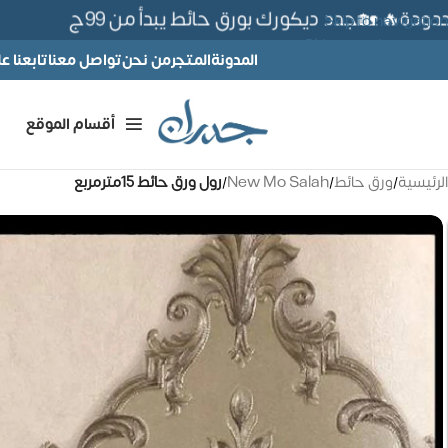
🔥 🏡جدد ديكورك بورق حائط يبدأ من 99ج
Skip to navigation
Skip to main content
المدونة
المتجر
من نحن
تواصل معنا
تابعنا 
أقسام الموقع
الرئيسية
/
ورق حائط
/
New Mo Salah
/
رول ورق حائط 15مترمربع