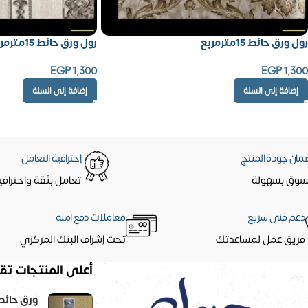
رول ورق حائط 15مترمربع
رول ورق حائط 15مترمربع
EGP
1,300
EGP
1,300
إضافة إلى السلة
إضافة إلى السلة
مان جودة المنتج
إحترافية التعامل
سوق بسهولة
تعامل بثقة واحترافي
دعم فنى سريع
معاملات دفع آمنه
فريق عمل لمساعدتك
تحت إشراف البنك المركزي
أعلى المنتجات تقي