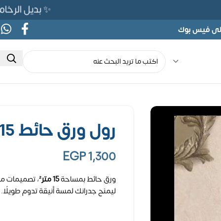
✨ بديل الرخام المرن 565ج بدلًا من 690ج لفتر
على فيس بوك
رول ورق حائط 15مترمربع
EGP
1,300
ورق حائط بمساحة
15 متر²
، تصميمات مت
ليمنح جدرانك لمسة أنيقة تدوم طويلًا.