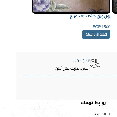
رول ورق حائط 15مترمربع
EGP
1,300
إضافة إلى السلة
إرجاع سهل
إسترد طلبك بكل أمان
روابط تهمك
المدونة