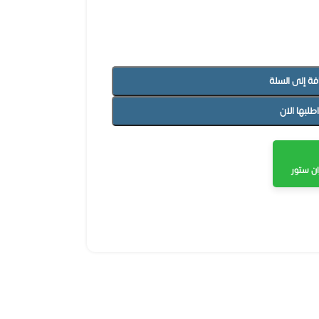
فة إلى السلة
اطلبها الان
ن ستور