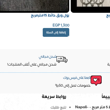
رول ورق حائط 15مترمربع
EGP
1,300
إضافة إلى السلة
شحن مجاني
ة
شحن مجاني على أغلب المنتجات!
تابعنا على فيس بوك
خصومات تصل إلى 60%
يماً
روابط سريعة
ورق حائط 5 متر مربع - Napoli-
تتبع طلبك