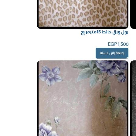
رول ورق حائط 15مترمربع
EGP
1,300
إضافة إلى السلة