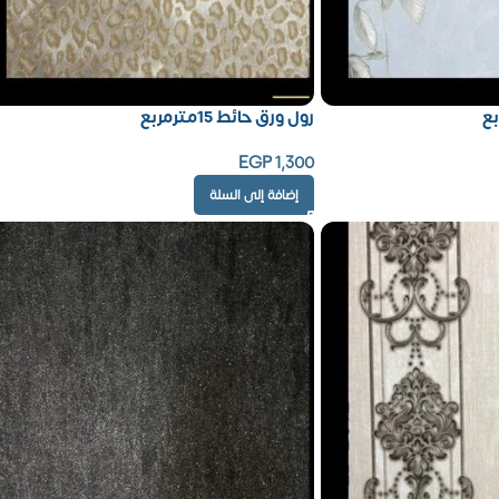
رول ورق حائط 15مترمربع
EGP
1,300
إضافة إلى السلة