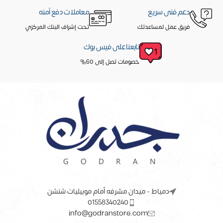
دعم فنى سريع
معاملات دفع آمنه
فريق عمل لمساعدتك
تحت إشراف البنك المركزي
تابعنا على فيس بوك
خصومات تصل إلى 60%
دمياط - ميدان مشرفه أمام موبيليات شنشن
01558340240
info@godranstore.com