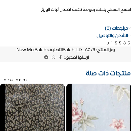
امسح السطح بلطف بفوطة ناعمة لضمان ثبات الورق.
مراجعات (0)
الشحن والتوصيل
01558
رمز المنتج:
Salah-LD_A076
التصنيف:
New Mo Salah
ارسلها لصديق:
منتجات ذات صلة
Store.com