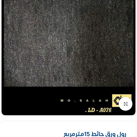
تكبير الصورة
رول ورق حائط 15مترمربع