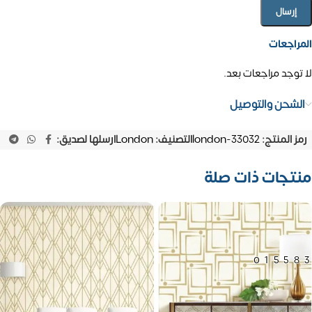
المراجعات
لا توجد مراجعات بعد.
الشحن والتوصيل
رمز المنتج:
london-33032
التصنيف:
London
ارسلها لصديق:
منتجات ذات صلة
01558