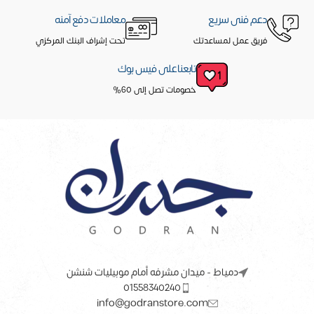
دعم فنى سريع
معاملات دفع آمنه
فريق عمل لمساعدتك
تحت إشراف البنك المركزي
تابعنا على فيس بوك
خصومات تصل إلى 60%
دمياط - ميدان مشرفه أمام موبيليات شنشن
01558340240
info@godranstore.com