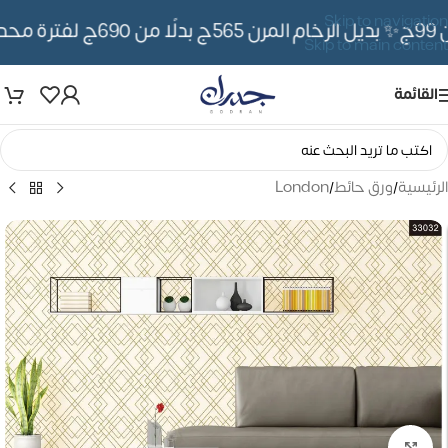
Skip to navigation
✨ بديل الرخام المرن 565ج بدلًا من 690ج لفترة محدوده
Skip to main content
القائمة
الرئيسية
/
ورق حائط
/
London
تكبير الصورة