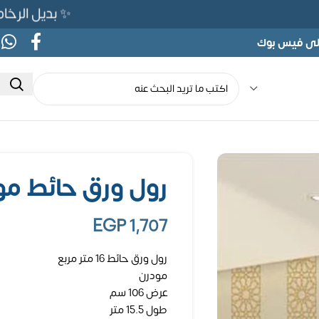
✨ بديل الرخام المرن 565ج بدلًا من 690ج لفتر
على فيس بوك
رول ورق حائط مودرن – 16
EGP
1,707
رول ورق حائط 16 متر مربع
مودرن
عرض 106 سم
طول 15.5 متر