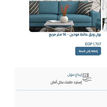
رول ورق حائط مودرن – 16 متر مربع
EGP
1,707
إضافة إلى السلة
إرجاع سهل
إسترد طلبك بكل أمان