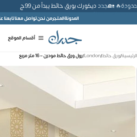
ة🔥 🏡جدد ديكورك بورق حائط يبدأ من 99ج
Skip to navigation
Skip to main content
المدونة
المتجر
من نحن
تواصل معنا
تابعنا 
أقسام الموقع
الرئيسية
/
ورق حائط
/
London
/
رول ورق حائط مودرن – 16 متر مربع