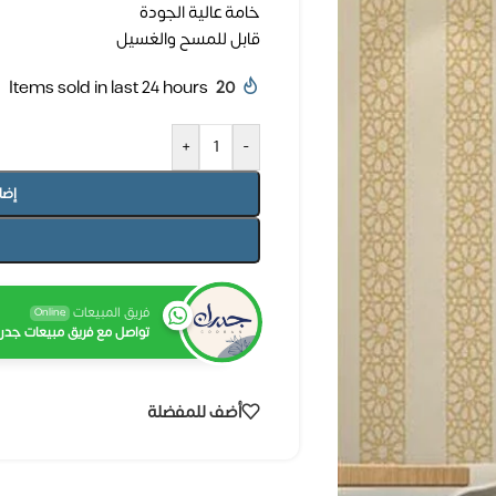
خامة عالية الجودة
قابل للمسح والغسيل
Items sold in last 24 hours
20
+
-
إضا
فريق المبيعات
Online
تواصل مع فريق مبيعات جدرا
أضف للمفضلة