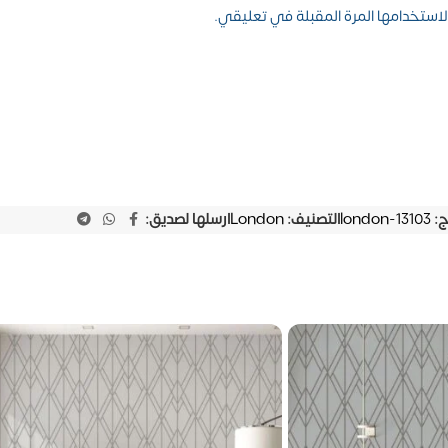
استخدامها المرة المقبلة في تعليقي.
ج:
london-13103
التصنيف:
London
ارسلها لصديق: