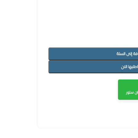
فة إلى السلة
اطلبها الان
ن ستور