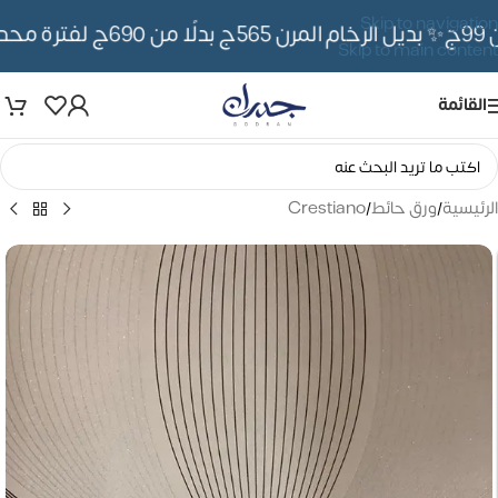
Skip to navigation
✨ بديل الرخام المرن 565ج بدلًا من 690ج لفترة محدوده
Skip to main content
القائمة
الرئيسية
/
ورق حائط
/
Crestiano