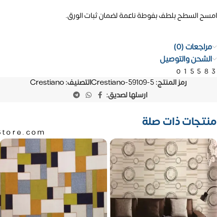
امسح السطح بلطف بفوطة ناعمة لضمان ثبات الورق.
مراجعات (0)
الشحن والتوصيل
01558
رمز المنتج:
Crestiano-59109-5
التصنيف:
Crestiano
ارسلها لصديق:
منتجات ذات صلة
Store.com