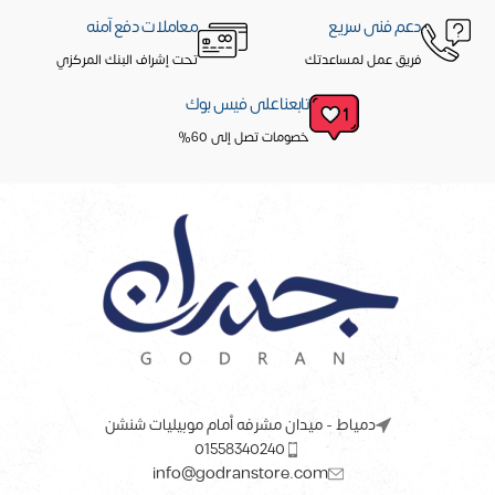
دعم فنى سريع
معاملات دفع آمنه
فريق عمل لمساعدتك
تحت إشراف البنك المركزي
تابعنا على فيس بوك
خصومات تصل إلى 60%
دمياط - ميدان مشرفه أمام موبيليات شنشن
01558340240
info@godranstore.com