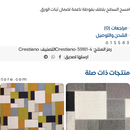
امسح السطح بلطف بفوطة ناعمة لضمان ثبات الورق.
مراجعات (0)
الشحن والتوصيل
01558
رمز المنتج:
Crestiano-59181-4
التصنيف:
Crestiano
ارسلها لصديق:
منتجات ذات صلة
Store.com