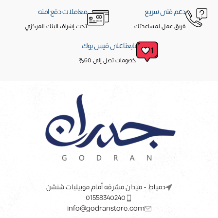
دعم فنى سريع
معاملات دفع آمنه
فريق عمل لمساعدتك
تحت إشراف البنك المركزي
تابعنا على فيس بوك
خصومات تصل إلى 60%
دمياط - ميدان مشرفه أمام موبيليات شنشن
01558340240
info@godranstore.com