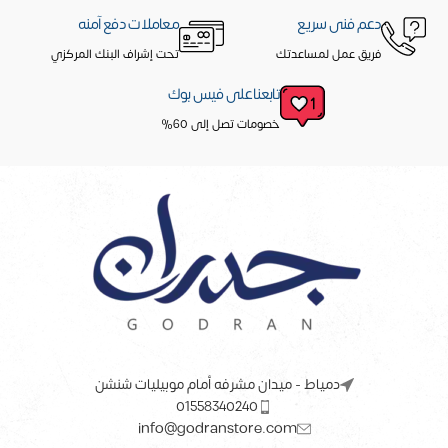
دعم فنى سريع
معاملات دفع آمنه
فريق عمل لمساعدتك
تحت إشراف البنك المركزي
تابعنا على فيس بوك
خصومات تصل إلى 60%
دمياط - ميدان مشرفه أمام موبيليات شنشن
01558340240
info@godranstore.com