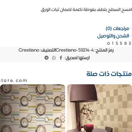
امسح السطح بلطف بفوطة ناعمة لضمان ثبات الورق.
مراجعات (0)
الشحن والتوصيل
01558
رمز المنتج:
Crestiano-59214-4
التصنيف:
Crestiano
ارسلها لصديق:
منتجات ذات صلة
Store.com