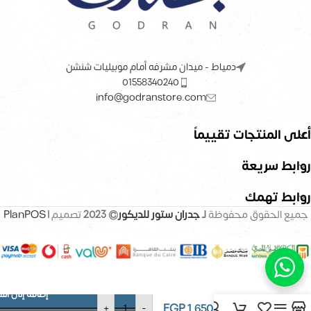
دمياط - ميدان مشرفه أمام موبيليات شنشن
01558340240
info@godranstore.com
أعلى المنتجات تقييماً
روابط سريعة
روابط تهمك
جميع الحقوق محفوظة
لـ
جدران ستور للديكور
© 2023
تصميم |
PlanPOS
إضافة إلى الس
ورق حائط –
EGP
1,650
+
-