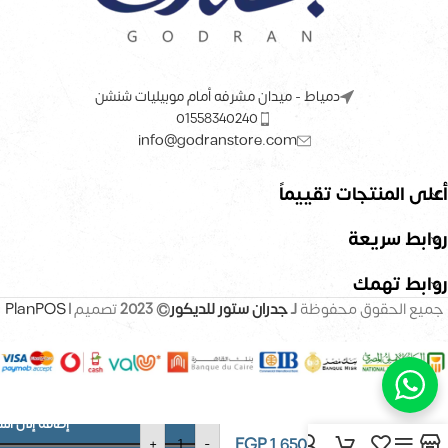
دمياط - ميدان مشرفه أمام موبيليات شنشن
01558340240
info@godranstore.com
أعلى المنتجات تقييماً
روابط سريعة
روابط تهمك
جميع الحقوق محفوظة
لـ
جدران ستور للديكور
© 2023
تصميم |
PlanPOS
إضافة إلى الس
ورق حائط –
EGP
1,650
+
-