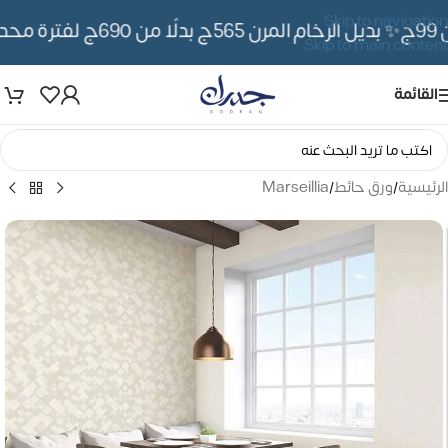
Skip to navigation
✨ بديل الرخام المرن 565ج بدلًا من 690ج لفترة محدوده
Skip to main content
القائمة
الرئيسية
/
ورق حائط
/
Marseillia