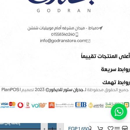
دمياط - ميدان مشرفه أمام موبيليات شنشن
01558340240
info@godranstore.com
أعلى المنتجات تقييماً
روابط سريعة
روابط تهمك
جميع الحقوق محفوظة
لـ
جدران ستور للديكور
© 2023
تصميم |
PlanPOS
إضافة إلى الس
ورق حائط –
EGP
1,650
+
-