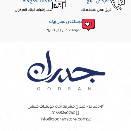
دعم فنى سريع
معاملات دفع آمنه
فريق عمل لمساعدتك
تحت إشراف البنك المركزي
تابعنا على فيس بوك
خصومات تصل إلى 60%
دمياط - ميدان مشرفه أمام موبيليات شنشن
01558340240
info@godranstore.com