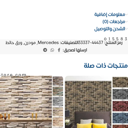
معلومات إضافية
مراجعات (0)
الشحن والتوصيل
01558
رمز المنتج:
44437-33337
التصنيفات:
Mercedes
,
مودرن
,
ورق حائط
ارسلها لصديق:
منتجات ذات صلة
Store.com