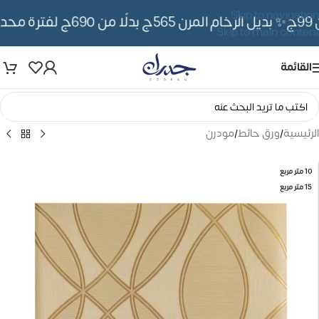
Skip to navigation
✨ بديل الرخام المرن 565ج بدلًا من 690ج لفترة محدوده
Skip to main content
القائمة
الرئيسية
/
ورق حائط
/
مودرن
10 متر مربع
15 متر مربع