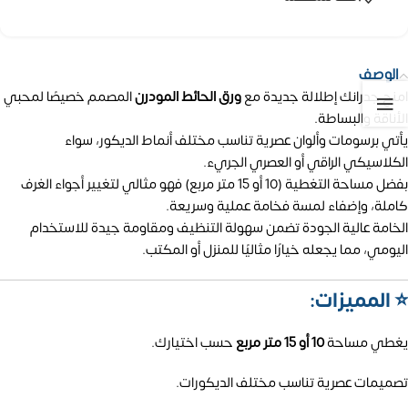
الوصف
امنح جدرانك إطلالة جديدة مع
ورق الحائط المودرن
المصمم خصيصًا لمحبي
الأناقة والبساطة.
يأتي برسومات وألوان عصرية تناسب مختلف أنماط الديكور، سواء
الكلاسيكي الراقي أو العصري الجريء.
بفضل مساحة التغطية (10 أو 15 متر مربع) فهو مثالي لتغيير أجواء الغرف
كاملة، وإضفاء لمسة فخامة عملية وسريعة.
الخامة عالية الجودة تضمن سهولة التنظيف ومقاومة جيدة للاستخدام
اليومي، مما يجعله خيارًا مثاليًا للمنزل أو المكتب.
⭐ المميزات:
يغطي مساحة
10 أو 15 متر مربع
حسب اختيارك.
تصميمات عصرية تناسب مختلف الديكورات.