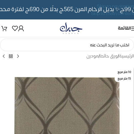
Skip to navigation
✨ بديل الرخام المرن 565ج بدلًا من 690ج لفترة محدوده
Skip to main content
القائمة
الرئيسية
/
ورق حائط
/
مودرن
10 متر مربع
15 متر مربع