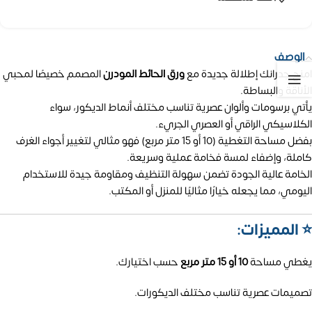
الوصف
امنح جدرانك إطلالة جديدة مع
ورق الحائط المودرن
المصمم خصيصًا لمحبي
الأناقة والبساطة.
يأتي برسومات وألوان عصرية تناسب مختلف أنماط الديكور، سواء
الكلاسيكي الراقي أو العصري الجريء.
بفضل مساحة التغطية (10 أو 15 متر مربع) فهو مثالي لتغيير أجواء الغرف
كاملة، وإضفاء لمسة فخامة عملية وسريعة.
الخامة عالية الجودة تضمن سهولة التنظيف ومقاومة جيدة للاستخدام
اليومي، مما يجعله خيارًا مثاليًا للمنزل أو المكتب.
⭐ المميزات:
يغطي مساحة
10 أو 15 متر مربع
حسب اختيارك.
تصميمات عصرية تناسب مختلف الديكورات.