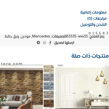
معلومات إضافية
مراجعات (0)
الشحن والتوصيل
01558
رمز المنتج:
44435-33335
التصنيفات:
Mercedes
,
مودرن
,
ورق حائط
ارسلها لصديق:
منتجات ذات صلة
Store.com