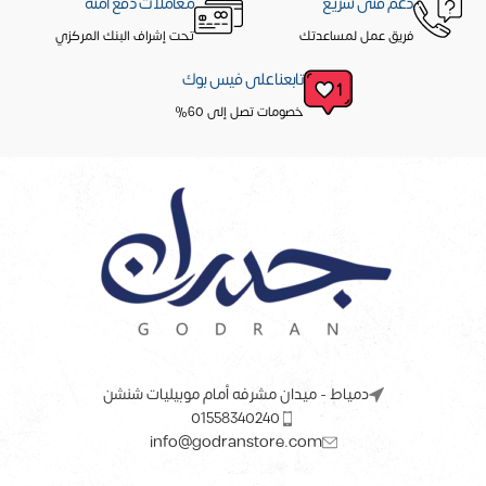
دعم فنى سريع
معاملات دفع آمنه
فريق عمل لمساعدتك
تحت إشراف البنك المركزي
تابعنا على فيس بوك
خصومات تصل إلى 60%
دمياط - ميدان مشرفه أمام موبيليات شنشن
01558340240
info@godranstore.com