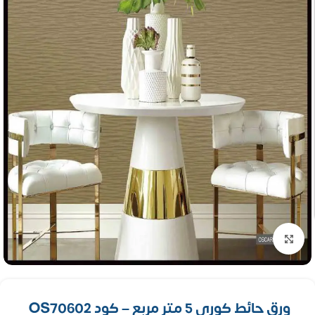
تكبير الصورة
ورق حائط كورى 5 متر مربع – كود OS70602