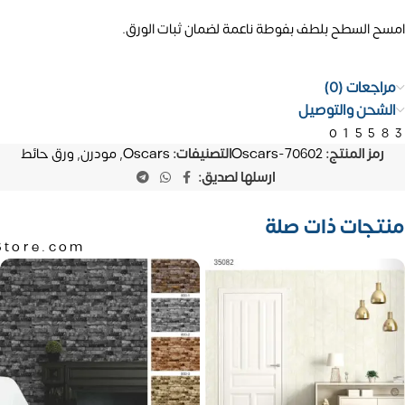
امسح السطح بلطف بفوطة ناعمة لضمان ثبات الورق.
مراجعات (0)
الشحن والتوصيل
01558
رمز المنتج:
Oscars-70602
التصنيفات:
Oscars
,
مودرن
,
ورق حائط
ارسلها لصديق:
منتجات ذات صلة
Store.com