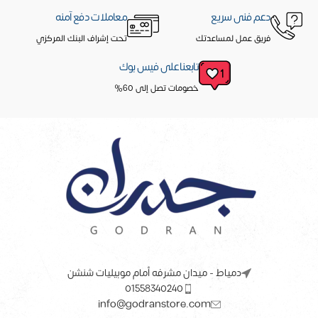
دعم فنى سريع
معاملات دفع آمنه
فريق عمل لمساعدتك
تحت إشراف البنك المركزي
تابعنا على فيس بوك
خصومات تصل إلى 60%
دمياط - ميدان مشرفه أمام موبيليات شنشن
01558340240
info@godranstore.com