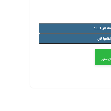
فة إلى السلة
اطلبها الان
ن ستور