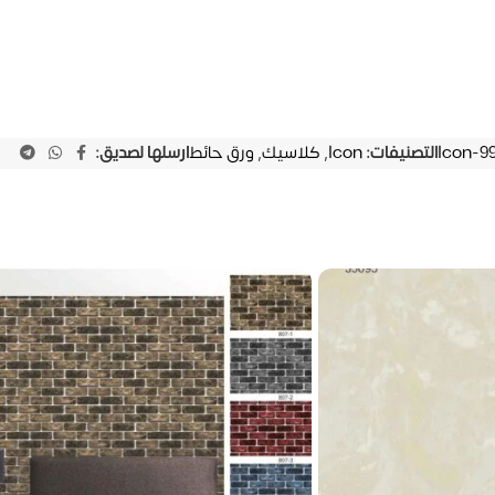
Icon-9
التصنيفات:
Icon
,
كلاسيك
,
ورق حائط
ارسلها لصديق: