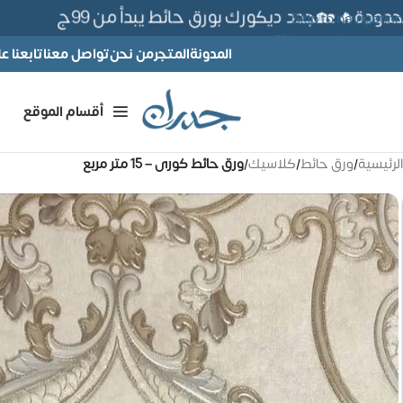
ة🔥 🏡جدد ديكورك بورق حائط يبدأ من 99ج
Skip to navigation
Skip to main content
المدونة
المتجر
من نحن
تواصل معنا
تابعنا 
أقسام الموقع
الرئيسية
/
ورق حائط
/
كلاسيك
/
ورق حائط كورى – 15 متر مربع