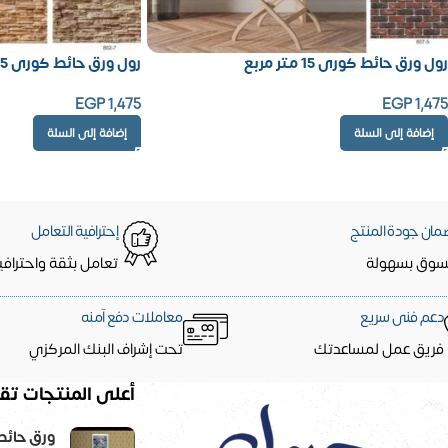
رول ورق حائط كورى 15 متر مربع
رول ورق حائط كورى 15 متر مربع
EGP
1,475
EGP
1,475
إضافة إلى السلة
إضافة إلى السلة
مان جودة المنتج
إحترافية التعامل
سوق بسهولة
تعامل بثقة واحترافي
دعم فنى سريع
معاملات دفع آمنه
فريق عمل لمساعدتك
تحت إشراف البنك المركزي
أعلى المنتجات تقي