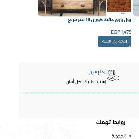
رول ورق حائط كورى 15 متر مربع
EGP
1,475
إضافة إلى السلة
إرجاع سهل
إسترد طلبك بكل أمان
روابط تهمك
المدونة