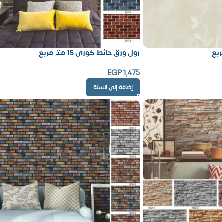
رول ورق حائط كورى 15 متر مربع
EGP
1,475
إضافة إلى السلة