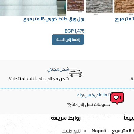
رول ورق حائط كورى 15 متر مربع
EGP
1,475
إضافة إلى السلة
شحن مجاني
ة
شحن مجاني على أغلب المنتجات!
تابعنا على فيس بوك
خصومات تصل إلى 60%
يماً
روابط سريعة
ورق حائط 5 متر مربع - Napoli-
تتبع طلبك