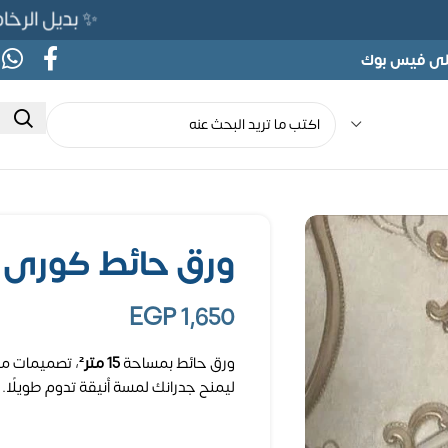
✨ بديل الرخام المرن 565ج بدلًا من 690ج لفت
على فيس بوك
ورق حائط كورى – 15 متر م
EGP
1,650
ورق حائط بمساحة
15 متر²
، تصميمات مت
ليمنح جدرانك لمسة أنيقة تدوم طويلًا.