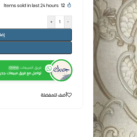
Items sold in last 24 hours
12
+
-
إضا
فريق المبيعات
Online
تواصل مع فريق مبيعات جدرا
أضف للمفضلة