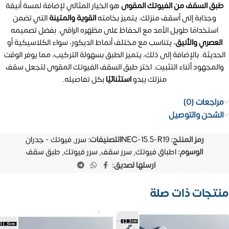
طبق السقف من الفيوتك المقوى
هو الخيار المثالي لإضافة لمسة أنيقة
وجذابة إلى أسقف منزلك. يتميز بخامته
القوية والمتينة
التي تضمن
استخدامًا طويل الأمد مع الحفاظ على مظهره الراقي. بفضل تصميمه
العصري والأنيق
، يتناسب مع مختلف أنماط الديكور، سواء الكلاسيكية أو
الحديثة. بالإضافة إلى ذلك، يتميز الطبق بسهولة التركيب، مما يوفر الوقت
والمجهود أثناء التثبيت. اختر طبق السقف الفيوتك المقوى لتجعل سقف
منزلك يبدو
استثنائيًا
بكل تفاصيله.
مراجعات (0)
الشحن والتوصيل
رمز المنتج:
NEC-15.5-R19
التصنيفات:
سرر
,
فيوتك - جدران
الوسوم:
اطباق فيوتك
,
سرر سقف
,
سرر فيوتك
,
طبق سقف
ارسلها لصديق:
منتجات ذات صلة