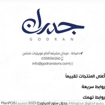
دمياط - ميدان مشرفه أمام موبيليات شنشن
01558340240
info@godranstore.com
أعلى المنتجات تقييماً
روابط سريعة
روابط تهمك
جميع الحقوق محفوظة
لـ
جدران ستور للديكور
© 2023
تصميم |
PlanPOS