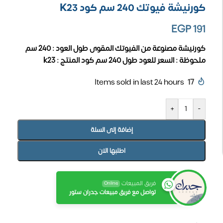
كورنيشة فيوتك 240 سم كود K23
EGP
191
كورنيشة مصنوعة من الفيوتك المقوى
طول العود : 240 سم
ملحوظة : السعر للعود طول 240 سم
كود المنتج : k23
Items sold in last 24 hours
17
+
-
إضافة إلى السلة
اطلبها الان
فريق المبيعات
Online
تواصل مع فريق مبيعات جدران ستور