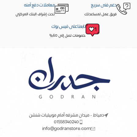
دعم فنى سريع
معاملات دفع آمنه
فريق عمل لمساعدتك
تحت إشراف البنك المركزي
تابعنا على فيس بوك
خصومات تصل إلى 60%
دمياط - ميدان مشرفه أمام موبيليات شنشن
01558340240
info@godranstore.com