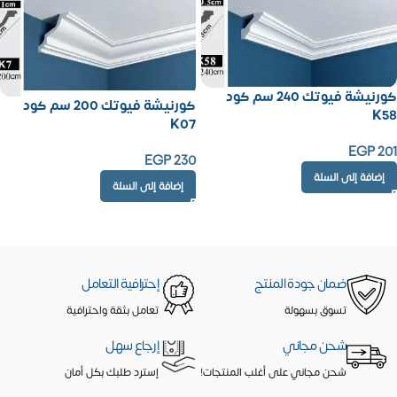
كورنيشة فيوتك 240 سم كود
كورنيشة فيوتك 200 سم كود
K58
K07
EGP
201
EGP
230
إضافة إلى السلة
إضافة إلى السلة
ضمان جودة المنتج
إحترافية التعامل
تسوق بسهولة
تعامل بثقة واحترافية
شحن مجاني
إرجاع سهل
شحن مجاني على أغلب المنتجات!
إسترد طلبك بكل أمان