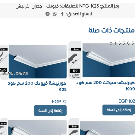
رمز المنتج:
NTC-K23
التصنيفات:
فيوتك - جدران
,
كرانيش
ارسلها لصديق:
منتجات ذات صلة
01558
Store.com
كورنيشة فيوتك 200 سم كود
كورنيشة فيوتك 200 سم كود
K09
K25
EGP
102
EGP
72
إضافة إلى السلة
إضافة إلى السلة