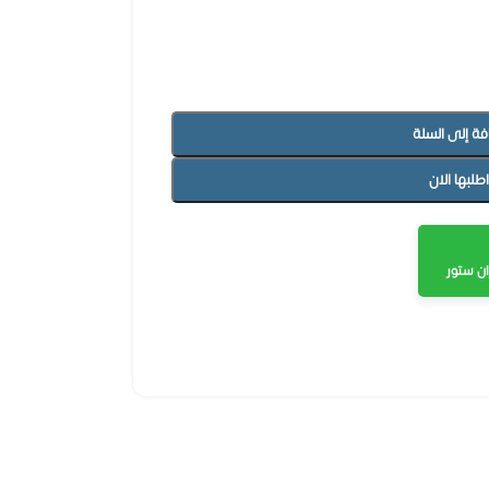
فة إلى السلة
اطلبها الان
ن ستور