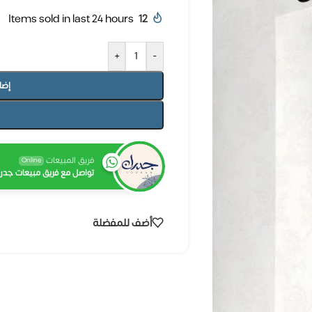
Items sold in last 24 hours
12
+
-
إضا
فريق المبيعات
Online
تواصل مع فريق مبيعات جدرا
أضف للمفضلة