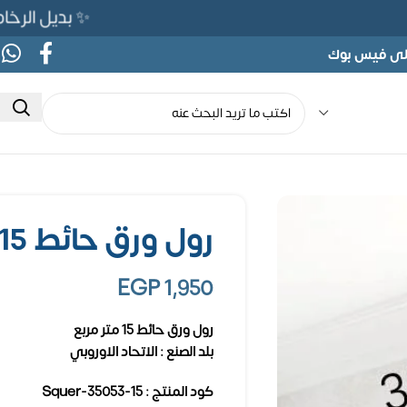
✨ بديل الرخام المرن 565ج بدلًا من 690ج لفتر
على فيس بوك
رول ورق حائط 15 متر مربع
EGP
1,950
رول ورق حائط 15 متر مربع
بلد الصنع : الاتحاد الاوروبي
كود المنتج : Squer-35053-15