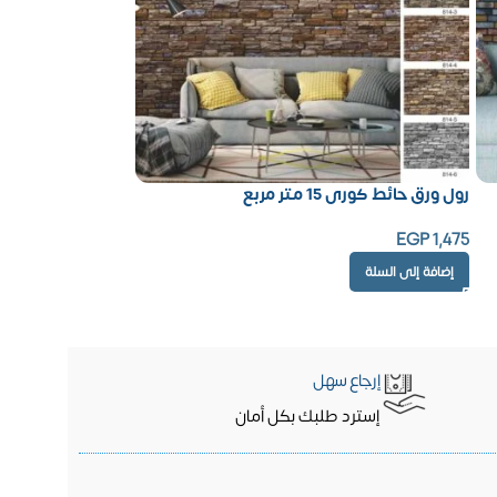
رول ورق حائط كورى 15 متر مربع
EGP
1,475
إضافة إلى السلة
إرجاع سهل
إسترد طلبك بكل أمان