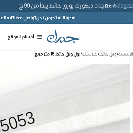
🔥 🏡جدد ديكورك بورق حائط يبدأ من 99ج
Skip to navigation
Skip to main content
المدونة
المتجر
من نحن
تواصل معنا
تابعنا 
أقسام الموقع
الرئيسية
/
ورق حائط
/
كلاسيك
/
رول ورق حائط 15 متر مربع