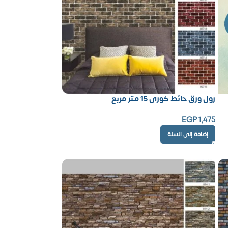
رول ورق حائط كورى 15 متر مربع
EGP
1,475
إضافة إلى السلة