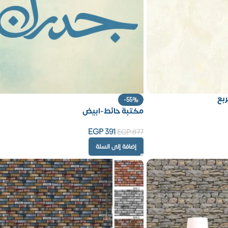
-55%
مكتبة حائط-ابيض
EGP
391
EGP
877
إضافة إلى السلة