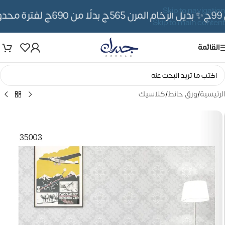
Skip to navigation
✨ بديل الرخام المرن 565ج بدلًا من 690ج لفترة محدوده
Skip to main content
القائمة
الرئيسية
/
ورق حائط
/
كلاسيك