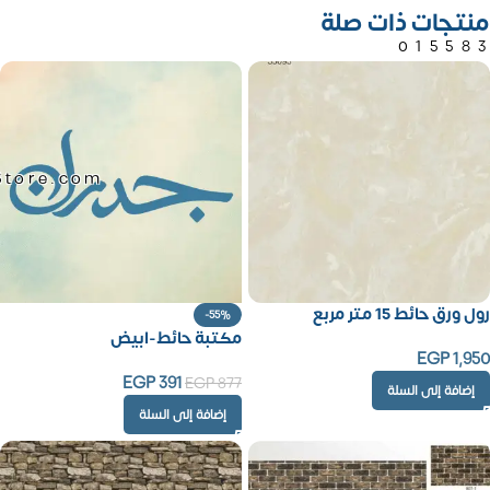
منتجات ذات صلة
01558
Store.com
رول ورق حائط 15 متر مربع
-55%
مكتبة حائط-ابيض
EGP
1,950
EGP
391
EGP
877
إضافة إلى السلة
إضافة إلى السلة