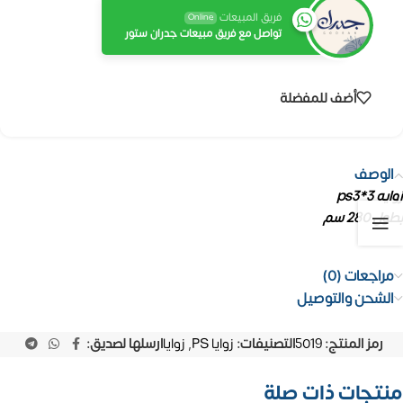
فريق المبيعات
Online
تواصل مع فريق مبيعات جدران ستور
أضف للمفضلة
الوصف
زوايه ps3*3
بطول 280 سم
مراجعات (0)
الشحن والتوصيل
رمز المنتج:
5019
التصنيفات:
زوايا PS
,
زوايا
ارسلها لصديق:
منتجات ذات صلة