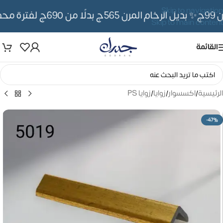
Skip to navigation
ج
✨ بديل الرخام المرن 565ج بدلًا من 690ج لفترة محدوده
Skip to main content
القائمة
الرئيسية
/
اكسسوار
/
زوايا
/
زوايا PS
-47%