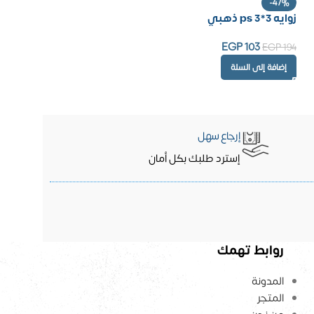
-47%
زوايه ps 3*3 ذهبي
EGP
103
EGP
194
إضافة إلى السلة
إرجاع سهل
إسترد طلبك بكل أمان
روابط تهمك
المدونة
المتجر