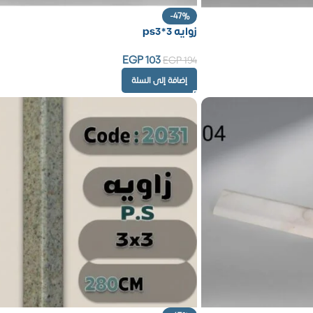
-47%
زوايه ps3*3
EGP
103
EGP
194
إضافة إلى السلة