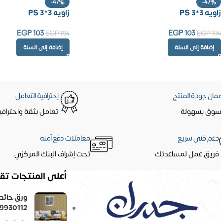
-47%
-47%
زاويه PS 3*3
زاويه PS 3*3
EGP
103
EGP
103
EGP
194
EGP
194
إضافة إلى السلة
إضافة إلى السلة
مان جودة المنتج
إحترافية التعامل
سوق بسهولة
تعامل بثقة واحترافي
دعم فنى سريع
معاملات دفع آمنه
فريق عمل لمساعدتك
تحت إشراف البنك المركزي
أعلى المنتجات تقي
9930112