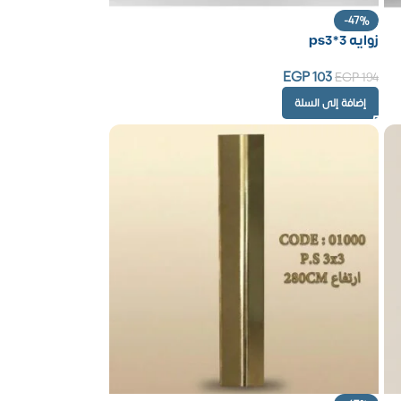
-47%
زوايه ps3*3
EGP
103
EGP
194
إضافة إلى السلة