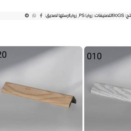
تج:
90GS
التصنيفات:
زوايا PS
,
زوايا
ارسلها لصديق: