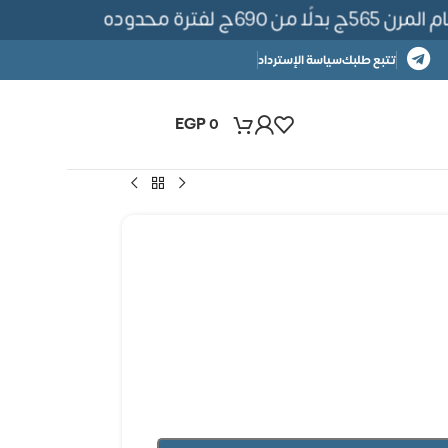
690ج لفترة محدوده
تتبع طلبك
سياسة الإسترداد
EGP
0