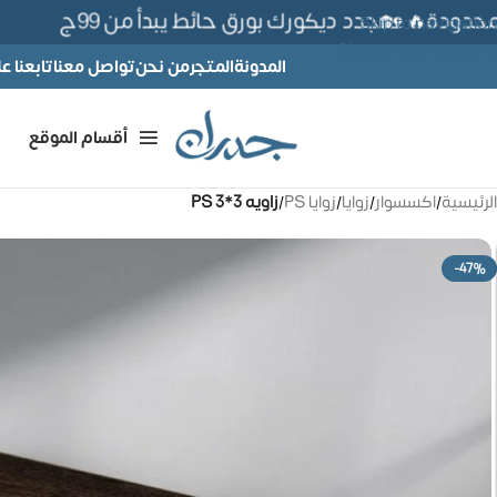
دودة🔥 🏡جدد ديكورك بورق حائط يبدأ من 99ج
Skip to navigation
Skip to main content
المدونة
المتجر
من نحن
تواصل معنا
تابعنا 
أقسام الموقع
الرئيسية
/
اكسسوار
/
زوايا
/
زوايا PS
/
زاويه PS 3*3
-47%