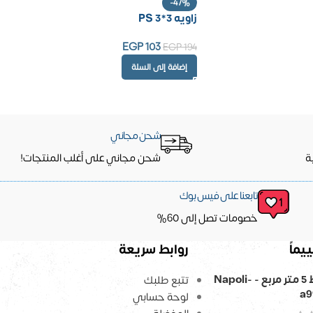
-47%
زاويه PS 3*3
EGP
103
EGP
194
إضافة إلى السلة
شحن مجاني
ة
شحن مجاني على أغلب المنتجات!
تابعنا على فيس بوك
خصومات تصل إلى 60%
يماً
روابط سريعة
ورق حائط 5 متر مربع - Napoli-
تتبع طلبك
a9
لوحة حسابي