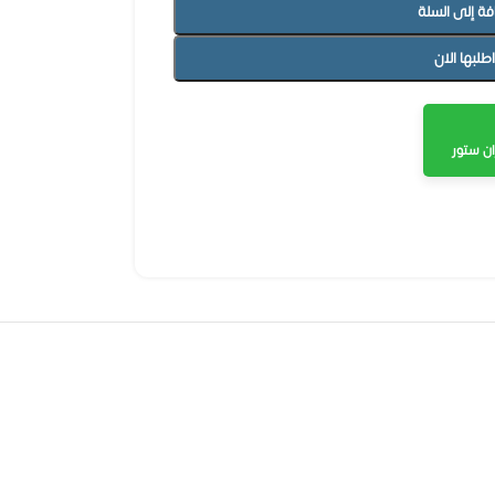
فة إلى السلة
اطلبها الان
ن ستور