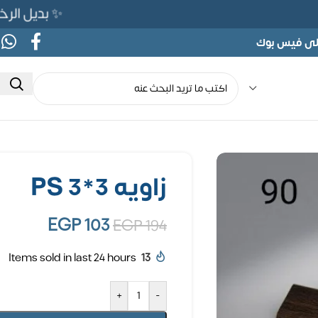
✨ بديل الرخام المرن 565ج بدلًا من 
على فيس بوك
زاويه PS 3*3
EGP
103
EGP
194
Items sold in last 24 hours
13
+
-