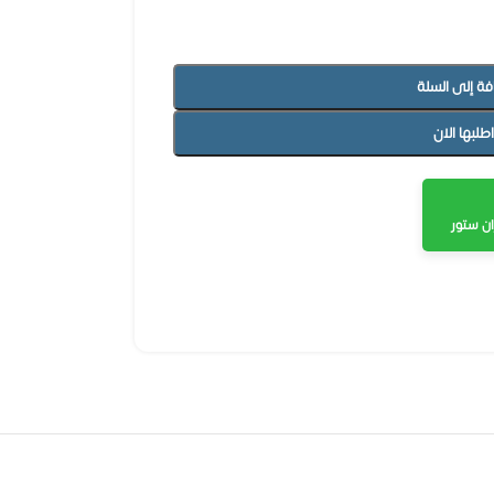
فة إلى السلة
اطلبها الان
ن ستور