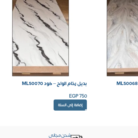
بديل رخام الواح – كود ML50070
EGP
750
إضافة إلى السلة
شحن مجاني