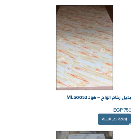
بديل رخام الواح – كود ML50053
EGP
750
إضافة إلى السلة