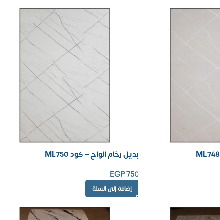
بديل رخام الواح – كود ML750
EGP
750
إضافة إلى السلة