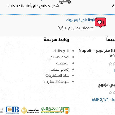
ة
شحن مجاني على أغلب المنتجات!
تابعنا على فيس بوك
خصومات تصل إلى 60%
يماً
روابط سريعة
ورق حائط 5 متر مربع - Napoli-
تتبع طلبك
a9
لوحة حسابي
المفضلة
إتمام الطلب
سلة المشتريات
سياسة الإسترداد
ي مزدوج
EGP
2,174
–
E