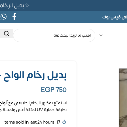
✨ بديل الرخام المرن 565ج بدلًا من 690ج لف
على فيس بوك
بديل رخام الواح – كو
EGP
750
استمتع بمظهر الرخام الطبيعي مع
ألواح ب
بطبقة حماية UV لمتانة أعلى ولمسة جمالية تدوم طويلاً.
Items sold in last 24 hours
17