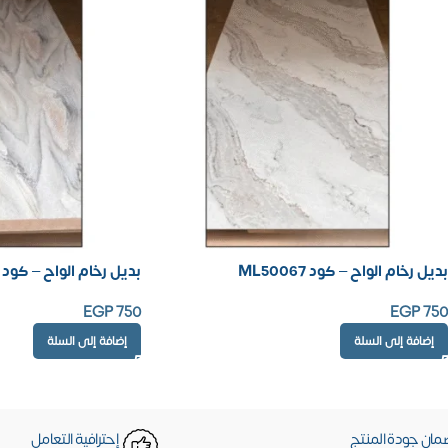
بديل رخام الواح – كود ML50067
بديل رخام الواح – كود ML50068
EGP
750
EGP
750
إضافة إلى السلة
إضافة إلى السلة
مان جودة المنتج
إحترافية التعامل