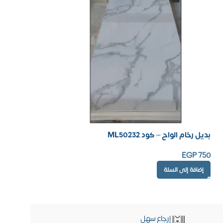
بديل رخام الواح – كود ML50232
EGP
750
إضافة إلى السلة
إرجاع سهل