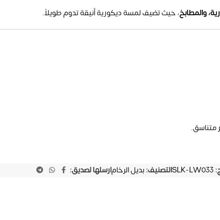
ية، والمطابخ
، حيث تضيف لمسة ديكورية أنيقة تدوم طويلاً.
 متناسق.
ج:
SLK-LW033
التصنيف:
بديل الرخام
ارسلها لصديق: