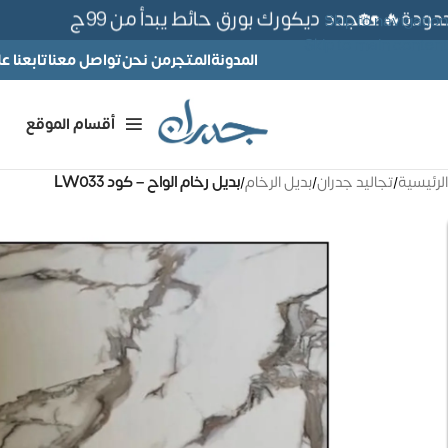
ة🔥 🏡جدد ديكورك بورق حائط يبدأ من 99ج
Skip to navigation
Skip to main content
المدونة
المتجر
من نحن
تواصل معنا
تابعنا 
أقسام الموقع
الرئيسية
/
تجاليد جدران
/
بديل الرخام
/
بديل رخام الواح – كود LW033