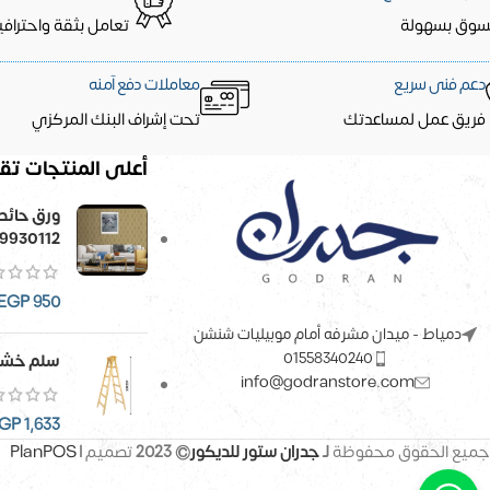
سوق بسهولة
تعامل بثقة واحترافي
دعم فنى سريع
معاملات دفع آمنه
فريق عمل لمساعدتك
تحت إشراف البنك المركزي
أعلى المنتجات تقي
9930112
EGP
950
دمياط - ميدان مشرفه أمام موبيليات شنشن
01558340240
سلم خشب
info@godranstore.com
GP
1,633
جميع الحقوق محفوظة
لـ
جدران ستور للديكور
© 2023
تصميم |
PlanPOS