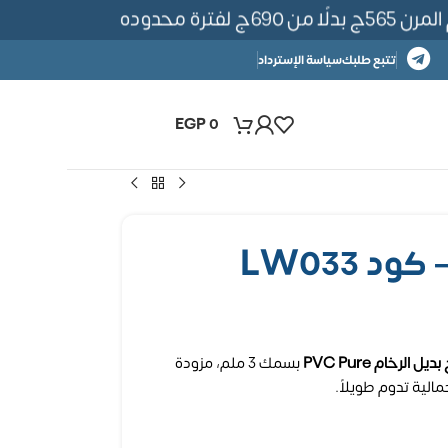
ترة محدوده
تتبع طلبك
سياسة الإسترداد
EGP
0
د LW033
ديل الرخام PVC Pure
بسمك 3 ملم، مزودة