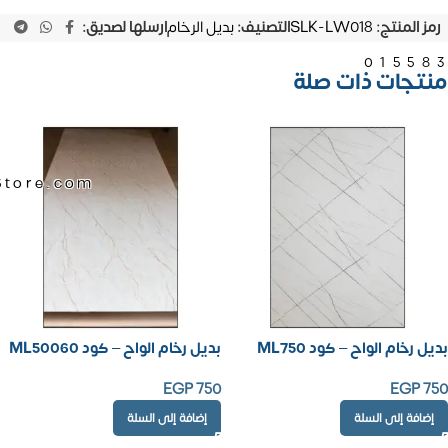
رمز المنتج:
SLK-LW018
التصنيف:
بديل الرخام
ارسلها لصديق:
01558
منتجات ذات صلة
Store.com
بديل رخام الواح – كود ML750
بديل رخام الواح – كود ML50060
EGP
750
EGP
750
إضافة إلى السلة
إضافة إلى السلة