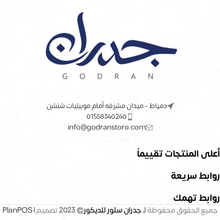
دمياط - ميدان مشرفه أمام موبيليات شنشن
01558340240
info@godranstore.com
أعلى المنتجات تقييماً
روابط سريعة
روابط تهمك
جميع الحقوق محفوظة
لـ
جدران ستور للديكور
© 2023
تصميم |
PlanPOS