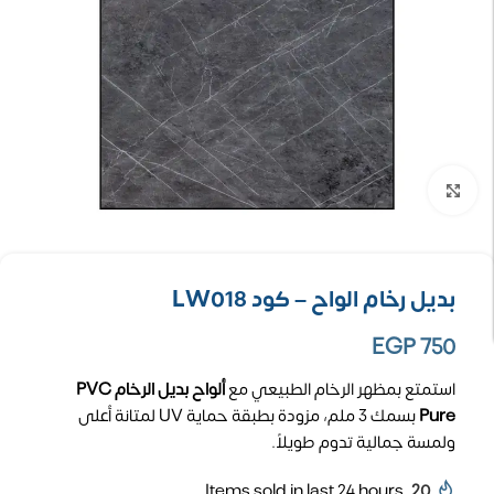
تكبير الصورة
بديل رخام الواح – كود LW018
EGP
750
استمتع بمظهر الرخام الطبيعي مع
ألواح بديل الرخام PVC
Pure
بسمك 3 ملم، مزودة بطبقة حماية UV لمتانة أعلى
ولمسة جمالية تدوم طويلاً.
Items sold in last 24 hours
20