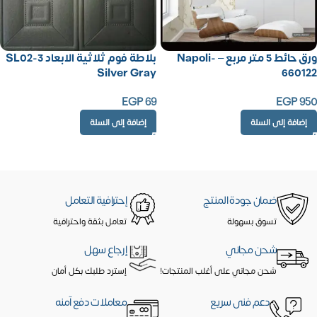
ورق حائط 5 متر مربع – Napoli-
بلاطة فوم ثلاثية الابعاد SL02-3
Silver Gray
660122
EGP
69
EGP
950
إضافة إلى السلة
إضافة إلى السلة
ضمان جودة المنتج
إحترافية التعامل
تسوق بسهولة
تعامل بثقة واحترافية
شحن مجاني
إرجاع سهل
شحن مجاني على أغلب المنتجات!
إسترد طلبك بكل أمان
دعم فنى سريع
معاملات دفع آمنه