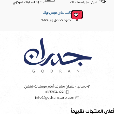
فريق عمل لمساعدتك
تحت إشراف البنك المركزي
تابعنا على فيس بوك
خصومات تصل إلى 60%
دمياط - ميدان مشرفه أمام موبيليات شنشن
01558340240
info@godranstore.com
أعلى المنتجات تقييماً