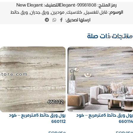
رمز المنتج:
Elegant-99981808
التصنيف:
New Elegant
الوسوم:
قابل للغسيل
,
كلاسيك
,
موديرن
,
ورق جدران
,
ورق حائط
ارسلها لصديق:
منتجات ذات صلة
01558
Store.com
رول ورق حائط 5مترمربع – كود
رول ورق حائط 5مترمربع – كود
660112
660114