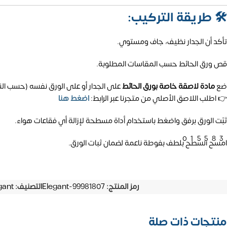
🛠️
طريقة التركيب:
تأكد أن الجدار نظيف، جاف ومستوي.
قص ورق الحائط حسب المقاسات المطلوبة.
ضع
مادة لاصقة خاصة بورق الحائط
على الجدار أو على الورق نفسه (حسب الن
👉 اطلب اللاصق الأصلي من متجرنا عبر الرابط:
اضغط هنا
ثبّت الورق برفق واضغط باستخدام أداة مسطحة لإزالة أي فقاعات هواء.
01558
امسح السطح بلطف بفوطة ناعمة لضمان ثبات الورق.
رمز المنتج:
Elegant-99981807
التصنيف:
gant
منتجات ذات صلة