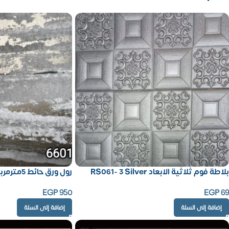
بلاطة فوم ثلاثية الابعاد RS061- 3 Silver
رول ورق حائط 5مترمربع – كود 660113
EGP
950
EGP
69
إضافة إلى السلة
إضافة إلى السلة