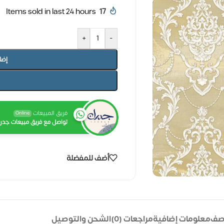
Items sold in last 24 hours
17
+
-
إضا
فريق المبيعات
Online
تواصل مع فريق مبيعات جدرا
أضف للمفضلة
صف
معلومات إضافية
مراجعات (0)
الشحن والتوصيل