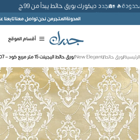
دة🔥 🏡جدد ديكورك بورق حائط يبدأ من 99ج
Skip to navigation
Skip to main content
المدونة
المتجر
من نحن
تواصل معنا
تابعنا 
أقسام الموقع
الرئيسية
/
ورق حائط
/
New Elegant
/
ورق حائط اليجينت 15 متر مربع كود – 99981807