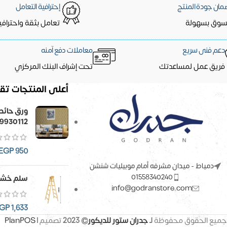
مان جودة المنتج
إحترافية التعامل
سوق بسهولة
تعامل بثقة واحترافي
دعم فنى سريع
معاملات دفع آمنه
فريق عمل لمساعدتك
تحت إشراف البنك المركزي
أعلى المنتجات تقي
9930112
EGP
950
دمياط - ميدان مشرفه أمام موبيليات شنشن
01558340240
سلم خشب
info@godranstore.com
GP
1,633
جميع الحقوق محفوظة
لـ
جدران ستور للديكور
© 2023
تصميم |
PlanPOS