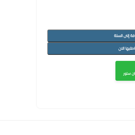
فة إلى السلة
اطلبها الان
ن ستور