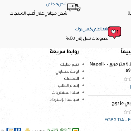
شحن مجاني
ة
شحن مجاني على أغلب المنتجات!
تابعنا على فيس بوك
خصومات تصل إلى 60%
يماً
روابط سريعة
ورق حائط 5 متر مربع - Napoli-
تتبع طلبك
a9
لوحة حسابي
المفضلة
إتمام الطلب
سلة المشتريات
سياسة الإسترداد
ي مزدوج
EGP
2,174
–
E