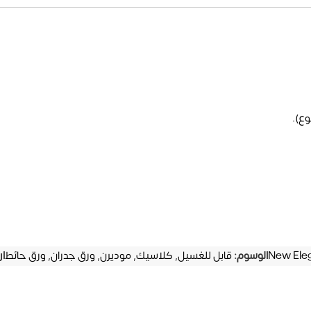
وع).
New Ele
الوسوم:
قابل للغسيل
,
كلاسيك
,
موديرن
,
ورق جدران
,
ورق حائط
ا