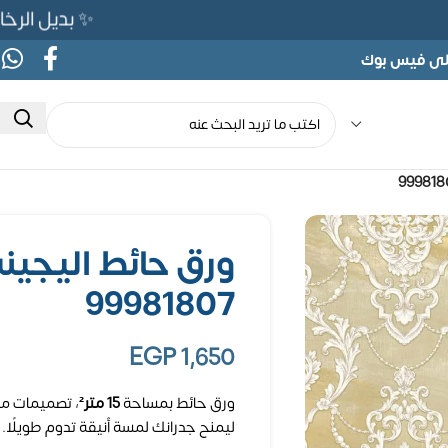
✨ بديل الرخام المرن 565ج بدلًا من 690ج 
على فيس بوك
99981807
EGP
1,650
ورق حائط بمساحة
15 متر²
، تصميمات مت
ليمنح جدرانك لمسة أنيقة تدوم طويلًا.