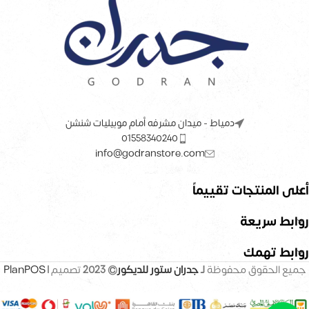
دمياط - ميدان مشرفه أمام موبيليات شنشن
01558340240
info@godranstore.com
أعلى المنتجات تقييماً
روابط سريعة
روابط تهمك
جميع الحقوق محفوظة
لـ
جدران ستور للديكور
© 2023
تصميم |
PlanPOS