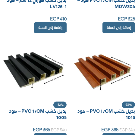
بديل خشب PVC 17CM كود –
بديل خشب كوري 12 سم – كود
LV126-1
MDW304
EGP
410
EGP
325
إضافة إلى السلة
إضافة إلى السلة
-32%
-32%
بديل خشب PVC 17CM – كود
بديل خشب PVC 17CM – كود
1005
1015
EGP
365
EGP
365
EGP
540
EGP
540