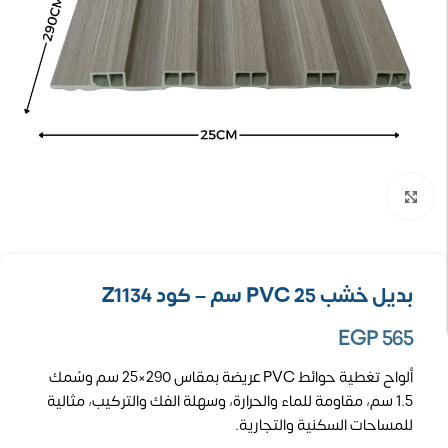
تكبير الصورة
بديل خشب PVC 25 سم – كود Z1134
EGP
565
ألواح تغطية حوائط PVC عريضة بمقاس 290×25 سم وسُمك
1.5 سم، مقاومة للماء والحرارة، وسهلة الفك والتركيب، مثالية
للمساحات السكنية والتجارية.