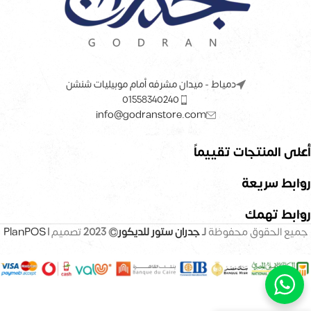
دمياط - ميدان مشرفه أمام موبيليات شنشن
01558340240
info@godranstore.com
أعلى المنتجات تقييماً
روابط سريعة
روابط تهمك
جميع الحقوق محفوظة
لـ
جدران ستور للديكور
© 2023
تصميم |
PlanPOS