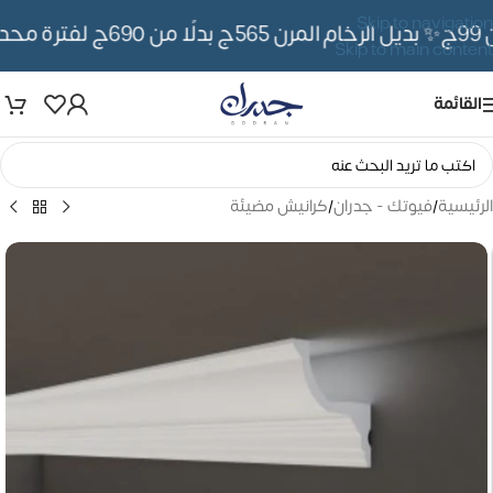
Skip to navigation
✨ بديل الرخام المرن 565ج بدلًا من 690ج لفترة محدوده
Skip to main content
القائمة
الرئيسية
/
فيوتك - جدران
/
كرانيش مضيئة