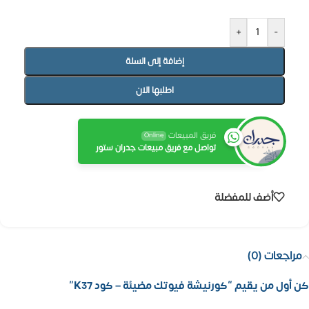
+
-
إضافة إلى السلة
اطلبها الان
فريق المبيعات
Online
تواصل مع فريق مبيعات جدران ستور
أضف للمفضلة
مراجعات (0)
كن أول من يقيم “كورنيشة فيوتك مضيئة – كود K37”