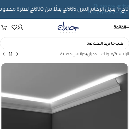
Skip to navigation
✨ بديل الرخام المرن 565ج بدلًا من 690ج لفترة محدوده
Skip to main content
القائمة
الرئيسية
/
فيوتك - جدران
/
كرانيش مضيئة