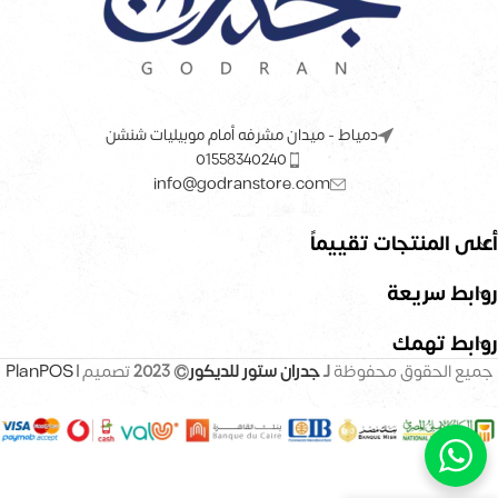
دمياط - ميدان مشرفه أمام موبيليات شنشن
01558340240
info@godranstore.com
أعلى المنتجات تقييماً
روابط سريعة
روابط تهمك
جميع الحقوق محفوظة
لـ
جدران ستور للديكور
© 2023
تصميم |
PlanPOS