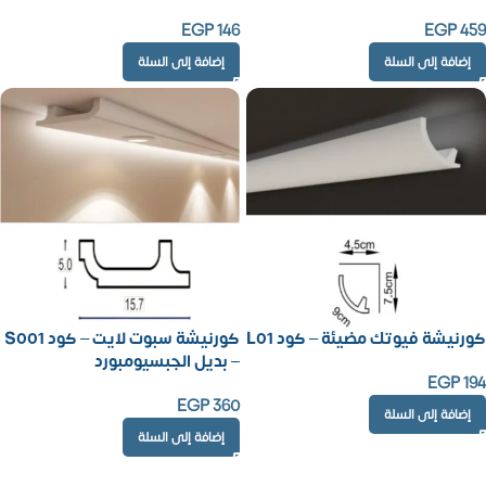
EGP
146
EGP
459
إضافة إلى السلة
إضافة إلى السلة
كورنيشة فيوتك مضيئة – كود L01
كورنيشة سبوت لايت – كود S001
– بديل الجبسيومبورد
EGP
194
EGP
360
إضافة إلى السلة
إضافة إلى السلة