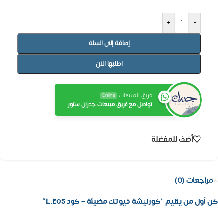
+
-
إضافة إلى السلة
اطلبها الان
فريق المبيعات
Online
تواصل مع فريق مبيعات جدران ستور
أضف للمفضلة
مراجعات (0)
كن أول من يقيم “كورنيشة فيوتك مضيئة – كود L.E05”