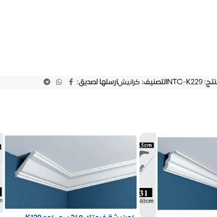
نتج:
NTC-K229
التصنيف:
كرانيش
ارسلها لصديق: