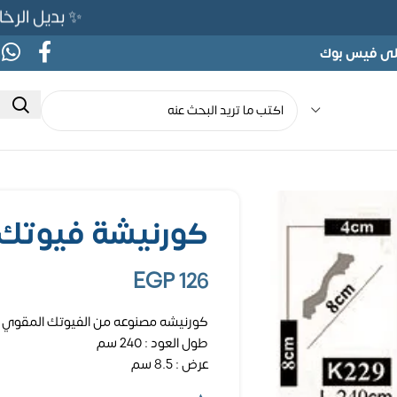
✨ بديل الرخام المرن 565ج بدلًا من 90
على فيس بوك
كورنيشة فيوتك 240 سم كود 229
EGP
126
كورنيشه مصنوعه من الفيوتك المقوي
طول العود : 240 سم
عرض : 8.5 سم