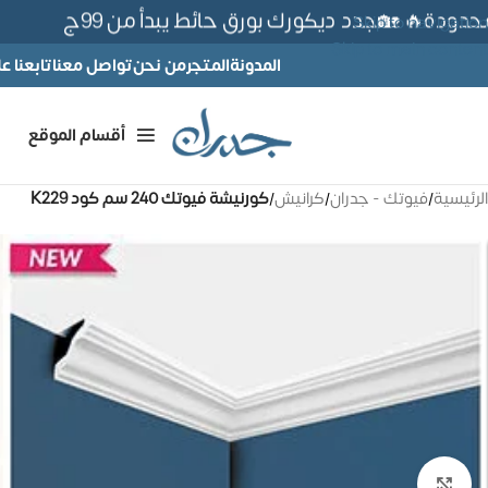
ودة🔥 🏡جدد ديكورك بورق حائط يبدأ من 99ج
Skip to navigation
Skip to main content
المدونة
المتجر
من نحن
تواصل معنا
تابعنا 
أقسام الموقع
الرئيسية
/
فيوتك - جدران
/
كرانيش
/
كورنيشة فيوتك 240 سم كود K229
تكبير الصورة