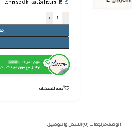
Items sold in last 24 hours
18
+
-
إضا
فريق المبيعات
Online
تواصل مع فريق مبيعات جدرا
أضف للمفضلة
الوصف
مراجعات (0)
الشحن والتوصيل