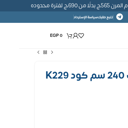
6ج لفترة محدوده
تتبع طلبك
سياسة الإسترداد
EGP
0
K