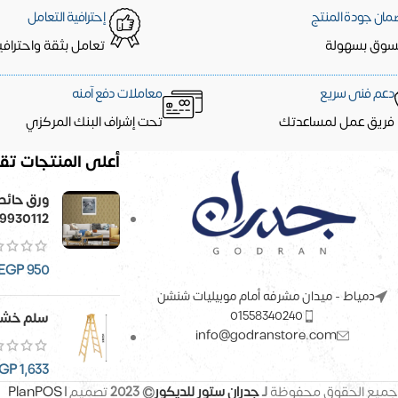
مان جودة المنتج
إحترافية التعامل
سوق بسهولة
تعامل بثقة واحترافي
دعم فنى سريع
معاملات دفع آمنه
فريق عمل لمساعدتك
تحت إشراف البنك المركزي
أعلى المنتجات تقي
9930112
EGP
950
دمياط - ميدان مشرفه أمام موبيليات شنشن
01558340240
سلم خشب
info@godranstore.com
GP
1,633
جميع الحقوق محفوظة
لـ
جدران ستور للديكور
© 2023
تصميم |
PlanPOS