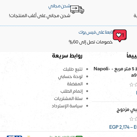
شحن مجاني
ة
شحن مجاني على أغلب المنتجات!
تابعنا على فيس بوك
خصومات تصل إلى 60%
يماً
روابط سريعة
ورق حائط 5 متر مربع - Napoli-
تتبع طلبك
a9
لوحة حسابي
المفضلة
إتمام الطلب
سلة المشتريات
سياسة الإسترداد
ي مزدوج
EGP
2,174
–
E