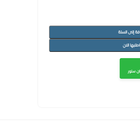
فة إلى السلة
اطلبها الان
ن ستور