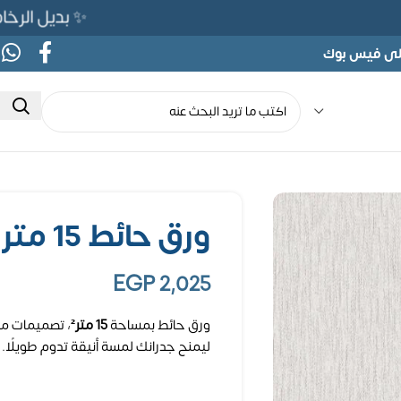
✨ بديل الرخام المرن 565ج بدلًا من 690ج ل
على فيس بوك
ورق حائط 15 متر مربع
EGP
2,025
ورق حائط بمساحة
15 متر²
، تصميمات مت
ليمنح جدرانك لمسة أنيقة تدوم طويلًا.