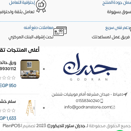
مان جودة المنتج
إحترافية التعامل
سوق بسهولة
تعامل بثقة واحترافي
دعم فنى سريع
معاملات دفع آمنه
فريق عمل لمساعدتك
تحت إشراف البنك المركزي
أعلى المنتجات تقي
9930112
EGP
950
دمياط - ميدان مشرفه أمام موبيليات شنشن
01558340240
سلم خشب
info@godranstore.com
GP
1,633
جميع الحقوق محفوظة
لـ
جدران ستور للديكور
© 2023
تصميم |
PlanPOS