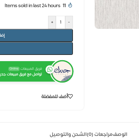
Items sold in last 24 hours
11
+
-
إضا
فريق المبيعات
Online
تواصل مع فريق مبيعات جدرا
أضف للمفضلة
الوصف
مراجعات (0)
الشحن والتوصيل