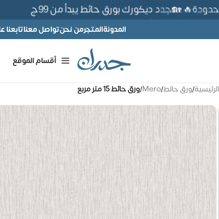
ة🔥 🏡جدد ديكورك بورق حائط يبدأ من 99ج
Skip to navigation
Skip to main content
المدونة
المتجر
من نحن
تواصل معنا
تابعنا 
أقسام الموقع
الرئيسية
/
ورق حائط
/
Mero
/
ورق حائط 15 متر مربع