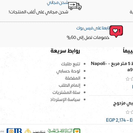
شحن مجاني
ة
شحن مجاني على أغلب المنتجات!
تابعنا على فيس بوك
خصومات تصل إلى 60%
يماً
روابط سريعة
ورق حائط 5 متر مربع - Napoli-
تتبع طلبك
a9
لوحة حسابي
المفضلة
إتمام الطلب
سلة المشتريات
سياسة الإسترداد
ي مزدوج
EGP
2,174
–
E