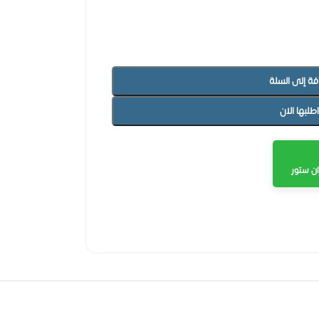
فة إلى السلة
اطلبها الان
ن ستور