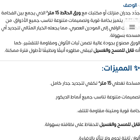
الوصف
جدّد جدران منزلك أو مكتبك مع
ورق الحائط 15 متر²
الذي يجمع بين الفخامة
والمتانة. يتميز بخامة قوية وتصميمات متنوعة تناسب جميع الأذواق، من
الكلاسيك الراقي إلى المودرن العصري، مما يجعله الخيار المثالي لتجديد أي
مساحة بسهولة.
الورق مصنوع بجودة عالية تضمن ثبات الألوان ومقاومة للتقشير، كما
أنه
قابل للمسح والغسيل
ليبقى مظهره أنيقًا ونظيفًا لأطول فترة ممكنة.
✨
المميزات:
مساحة تغطي
15 متر²
تكفي لتجديد جدار كامل.
تصميمات متنوعة تناسب جميع أنماط الديكور.
خامة قوية ومتينة مقاومة للتلف.
قابل للمسح والغسيل
للحفاظ على نظافته بسهولة.
ألوان ثابتة تدوم ولا تتأثر بالإضاءة.