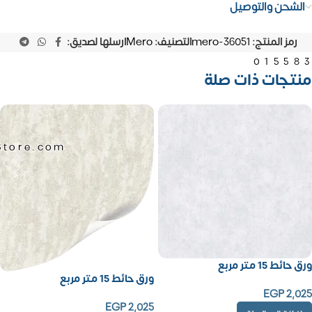
الشحن والتوصيل
رمز المنتج:
mero-36051
التصنيف:
Mero
ارسلها لصديق:
01558
منتجات ذات صلة
Store.com
ورق حائط 15 متر مربع
ورق حائط 15 متر مربع
EGP
2,025
EGP
2,025