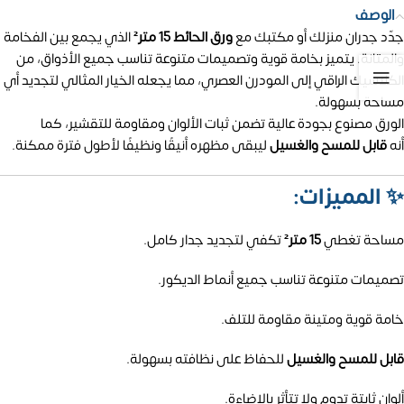
الوصف
جدّد جدران منزلك أو مكتبك مع
ورق الحائط 15 متر²
الذي يجمع بين الفخامة
والمتانة. يتميز بخامة قوية وتصميمات متنوعة تناسب جميع الأذواق، من
الكلاسيك الراقي إلى المودرن العصري، مما يجعله الخيار المثالي لتجديد أي
مساحة بسهولة.
الورق مصنوع بجودة عالية تضمن ثبات الألوان ومقاومة للتقشير، كما
أنه
قابل للمسح والغسيل
ليبقى مظهره أنيقًا ونظيفًا لأطول فترة ممكنة.
✨
المميزات:
مساحة تغطي
15 متر²
تكفي لتجديد جدار كامل.
تصميمات متنوعة تناسب جميع أنماط الديكور.
خامة قوية ومتينة مقاومة للتلف.
قابل للمسح والغسيل
للحفاظ على نظافته بسهولة.
ألوان ثابتة تدوم ولا تتأثر بالإضاءة.