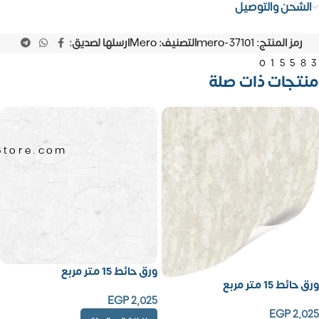
الشحن والتوصيل
رمز المنتج:
mero-37101
التصنيف:
Mero
ارسلها لصديق:
01558
منتجات ذات صلة
Store.com
ورق حائط 15 متر مربع
ورق حائط 15 متر مربع
EGP
2,025
EGP
2,025